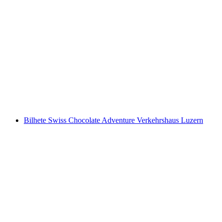
Bilhete Gletschergarten Lucerne
por pessoa
a partir de €27
Bilhete Swiss Chocolate Adventure Verkehrshaus Luzern