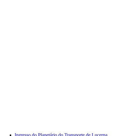
Bilhete Swiss Chocolate Adventure
Verkehrshaus Luzern
por pessoa
a partir de €21
Ingresso do Planetário do Transporte de Lucerna