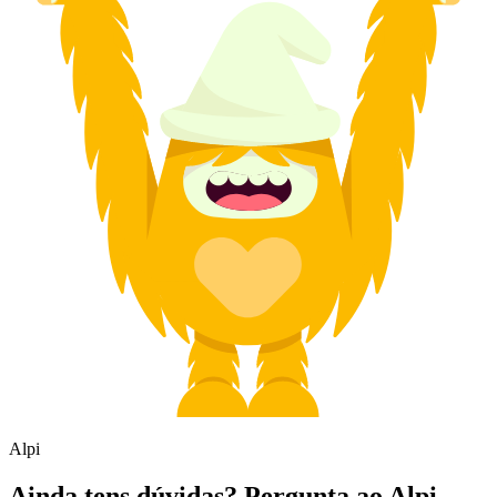
Alpi
Ainda tens dúvidas? Pergunta ao Alpi.