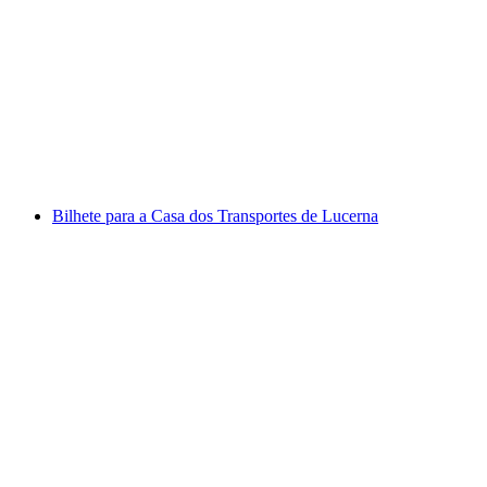
Ingresso do Planetário do Transporte de
Lucerna
por pessoa
a partir de €21
Bilhete para a Casa dos Transportes de Lucerna