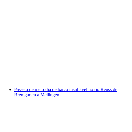
Canyoning na Vira Schlucht para Famílias e
Iniciantes
por pessoa
a partir de €156
Passeio de meio-dia de barco insuflável no rio Reuss de
Bremgarten a Mellingen