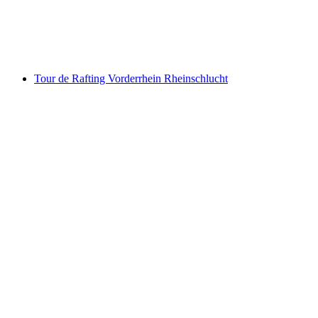
por pessoa
a partir de €105
Tour de Rafting Vorderrhein Rheinschlucht