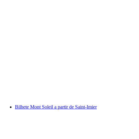
Bilhete para o funicular Braunwald a partir de
Linthal
por pessoa
a partir de €17
Bilhete Mont Soleil a partir de Saint-Imier