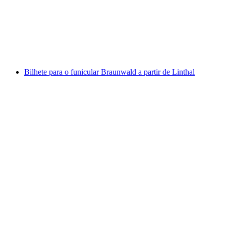
por pessoa
a partir de €41
Bilhete para o funicular Braunwald a partir de Linthal