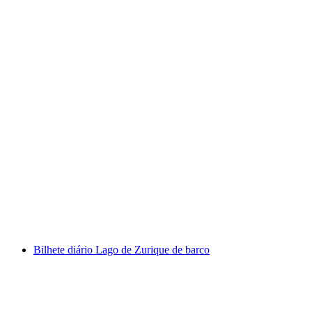
Grande Volta ao Lago Zurique a partir de
Zurique
por pessoa
a partir de €41
Bilhete diário Lago de Zurique de barco