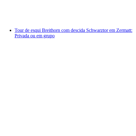
por pessoa
a partir de €351
Tour de esqui Breithorn com descida Schwarztor em Zermatt:
Privada ou em grupo