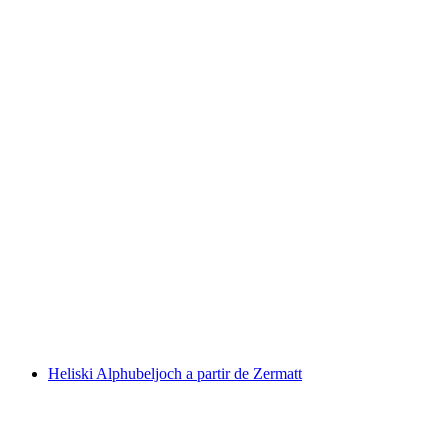
Tour de esqui Breithorn com descida
Schwarztor em Zermatt: Privada ou em grupo
por pessoa
a partir de €268
Heliski Alphubeljoch a partir de Zermatt