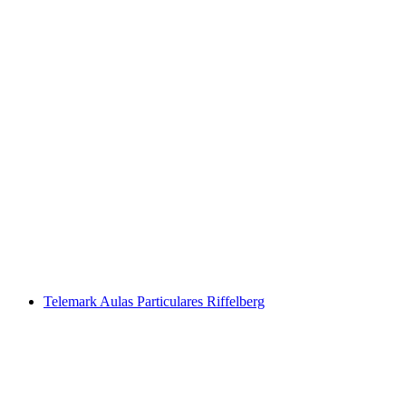
Curso básico de mountain bike privado a
partir de Zermatt
por pessoa
a partir de €301
Telemark Aulas Particulares Riffelberg