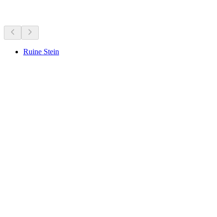
Pontos de interesse por perto
Ruine Stein