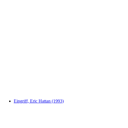
Tränenbrünneli, Hans Trudel (1919)
Eingriff, Eric Hattan (1993)