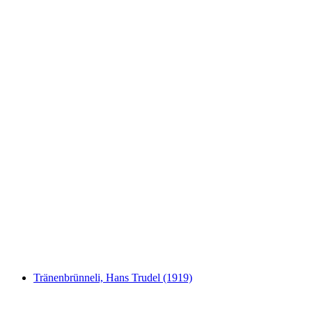
Landvogteischloss
Tränenbrünneli, Hans Trudel (1919)