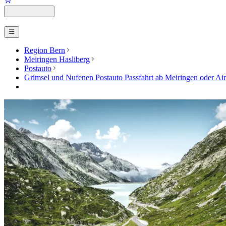
Region Bern
Meiringen Hasliberg
Postauto
Grimsel und Nufenen Postauto Passfahrt ab Meiringen oder Air