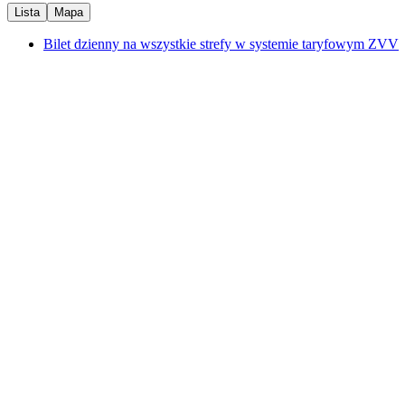
Lista
Mapa
Bilet dzienny na wszystkie strefy w systemie taryfowym ZVV