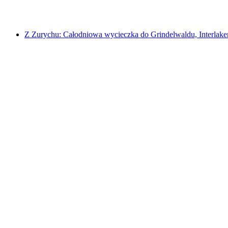
od PLN 46
Z Zurychu: Całodniowa wycieczka do Grindelwaldu, Interlake