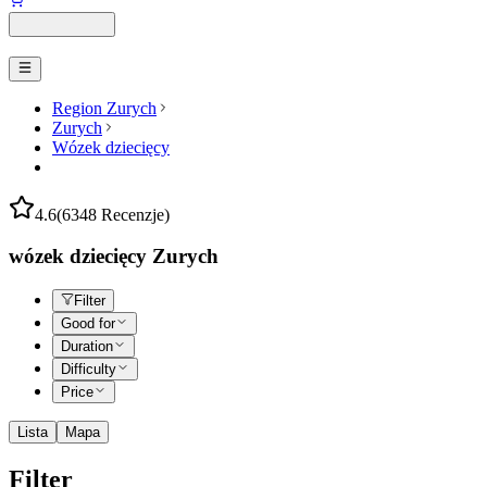
Region Zurych
Zurych
Wózek dziecięcy
4.6
(6348 Recenzje)
wózek dziecięcy Zurych
Filter
Good for
Duration
Difficulty
Price
Lista
Mapa
Filter