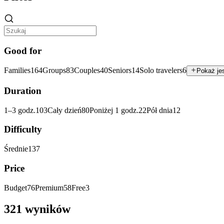
Good for
Families
164
Groups
83
Couples
40
Seniors
14
Solo travelers
6
Pokaż je
Duration
1–3 godz.
103
Cały dzień
80
Poniżej 1 godz.
22
Pół dnia
12
Difficulty
Średnie
137
Price
Budget
76
Premium
58
Free
3
321 wyników