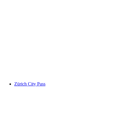
Bilet dzienny na wszystkie strefy w systemie t
za osobę
od PLN 135
Zürich City Pass