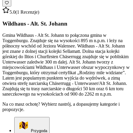
5.0
(1 Recenzje)
Wildhaus - Alt. St. Johann
Gmina Wildhaus - Alt St. Johann to połączona gmina w
Toggenburgu. Znajduje się na wysokości 895 m n.p.m. i leży na
północny wschód od Jeziora Walensee. Wildhaus - Alt St. Johann
jest znane z dolnej stacji kolejki Sellamatt. Dolna stacja kolejki
górskiej do Iltios i Churfirsten Chäserrugg znajduje się w pobliskim
Unterwasser zaledwie 300 m dalej. Alt St. Johann tworzy z
miejscowościami Wildhaus i Unterwasser obszar wypoczynkowy w
Toggenburgu, który otrzymał certyfikat „Rodziny mile widziane”.
Latem jest popularnym punktem wyjścia do wędrówek, a zimą
otwiera strefę narciarską Chäserrugg - Unterwasser/Alt St. Johann.
Znajdują się tu trasy narciarskie o długości 50 km oraz 6 km toru
saneczkowego na wysokościach od 900 do 2262 m n.p.m.
Na co masz ochotę? Wybierz nastrój, a dopasujemy kategorie i
propozycje.
Przygoda