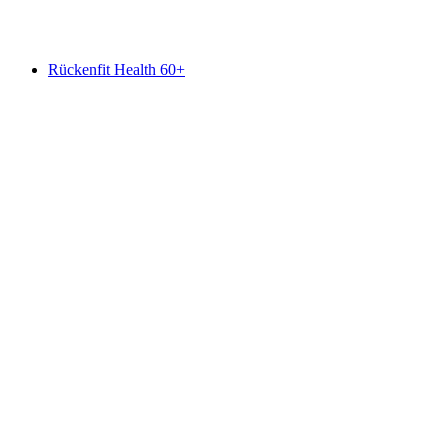
Wolny dostęp
Rückenfit Health 60+
Rückenfit Health 60+
Wolny dostęp