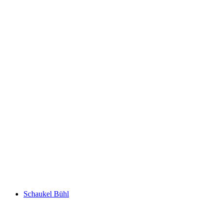
Bench Iltishag
Schaukel Bühl