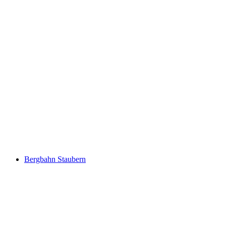
Giessenfall III
Bergbahn Staubern