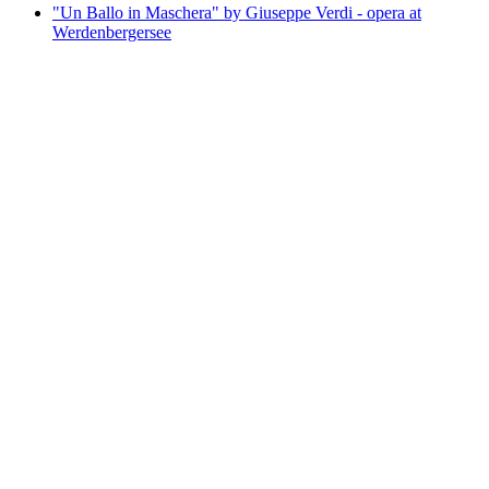
"Un Ballo in Maschera" by Giuseppe Verdi - opera at
Werdenbergersee
"Un Ballo in Maschera" by Giuseppe Verdi -
opera at Werdenbergersee