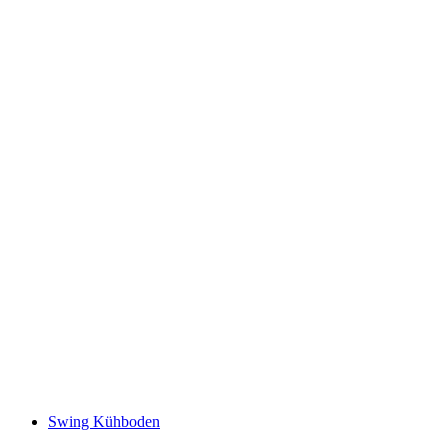
Thurfälle
Swing Kühboden