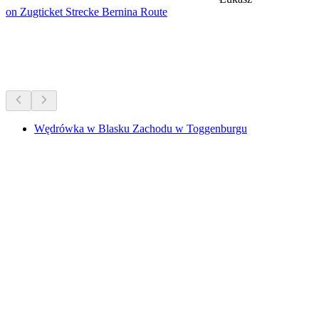
on Zugticket Strecke Bernina Route
Wędrówki w pobliżu
Wszystko w zasięgu 15 min jazdy
Wędrówka w Blasku Zachodu w Toggenburgu