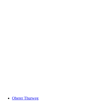
Wędrówka w Blasku Zachodu w Toggenburgu
za osobę
od PLN 402
Oberer Thurweg