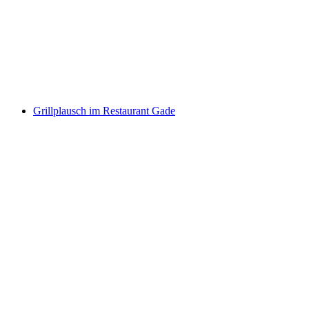
Aquafitness at Badi Unterwasser
Wolny dostęp
Grillplausch im Restaurant Gade