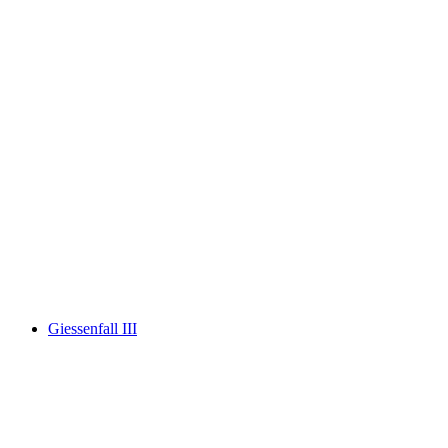
Gräppelensee
Giessenfall III