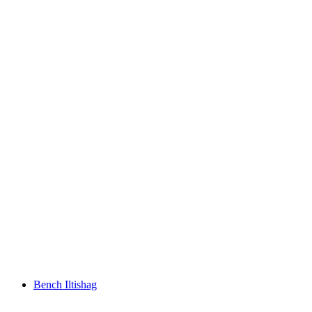
Swing Kühboden
Bench Iltishag