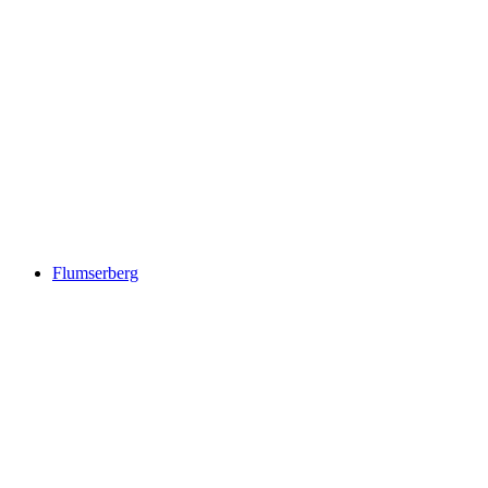
Säntis
Flumserberg