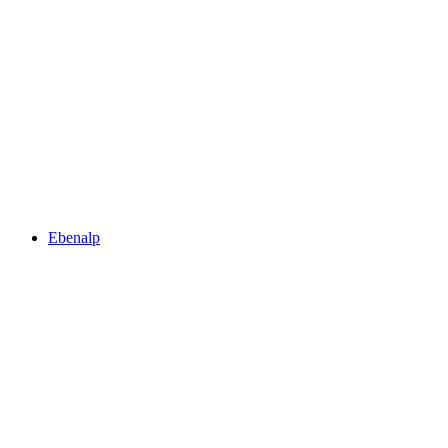
Flumserberg
Ebenalp