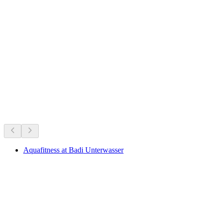
Bergbahn Staubern
Co się dzieje teraz
Polecane na podstawie tego, co dzieje się teraz
Aquafitness at Badi Unterwasser