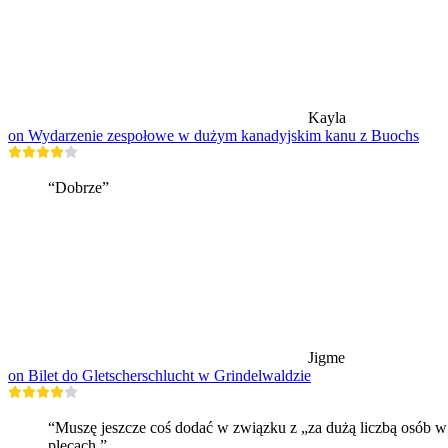
Kayla
on Wydarzenie zespołowe w dużym kanadyjskim kanu z Buochs
“Dobrze”
Jigme
on Bilet do Gletscherschlucht w Grindelwaldzie
“Muszę jeszcze coś dodać w związku z „za dużą liczbą osób w g
plecach.”