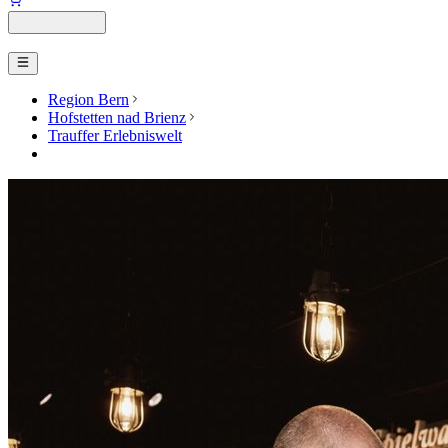
Region Bern
Hofstetten nad Brienz
Trauffer Erlebniswelt