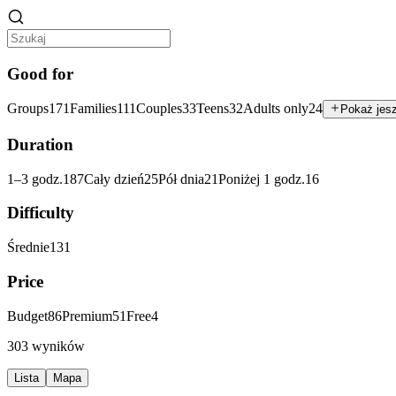
Good for
Groups
171
Families
111
Couples
33
Teens
32
Adults only
24
Pokaż jes
Duration
1–3 godz.
187
Cały dzień
25
Pół dnia
21
Poniżej 1 godz.
16
Difficulty
Średnie
131
Price
Budget
86
Premium
51
Free
4
303 wyników
Lista
Mapa