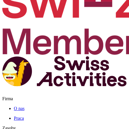
Firma
O nas
Praca
Zasoby