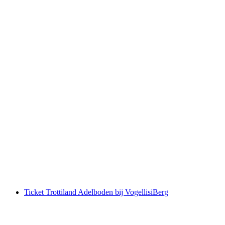
Dagkaart Bergbanen Adelboden Lenk
per persoon
vanaf €65
Ticket Trottiland Adelboden bij VogellisiBerg