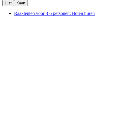
Lijst
Kaart
Raaktenten voor 3-6 personen: Boten huren