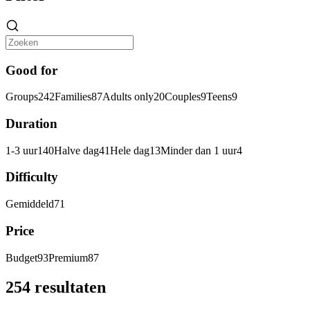
Good for
Groups
242
Families
87
Adults only
20
Couples
9
Teens
9
Duration
1-3 uur
140
Halve dag
41
Hele dag
13
Minder dan 1 uur
4
Difficulty
Gemiddeld
71
Price
Budget
93
Premium
87
254 resultaten