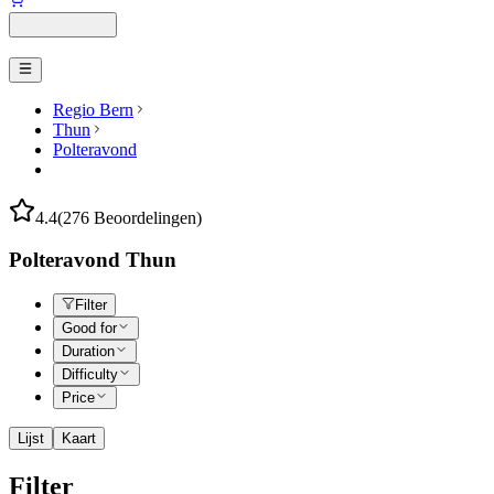
Regio Bern
Thun
Polteravond
4.4
(276 Beoordelingen)
Polteravond Thun
Filter
Good for
Duration
Difficulty
Price
Lijst
Kaart
Filter