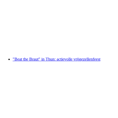
Raaktenten voor 3-6 personen: Boten huren
per persoon
vanaf €212
"Beat the Braut" in Thun: actievolle vrijgezellenfeest