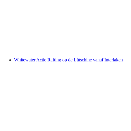
Lütschine Rafting voor gezinnen vanaf
Interlaken
per persoon
vanaf €122
Whitewater Actie Rafting op de Lütschine vanaf Interlaken