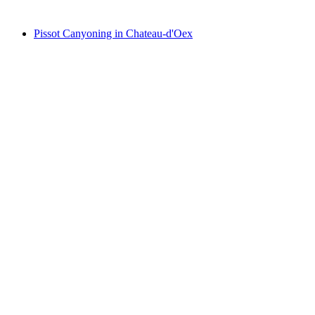
vanaf €88
Pissot Canyoning in Chateau-d'Oex