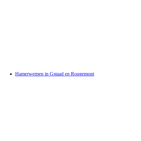
Kinder Day Camp "Berg Abenteuer" 6-14 jaar
in Verbier
per persoon
vanaf €1085
Hamerwerpen in Gstaad en Rougemont