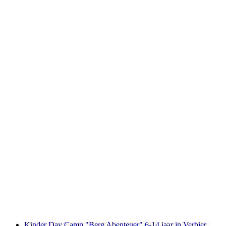
Via Ferrata Mürren voor Beginners
per persoon
vanaf €200
Kinder Day Camp "Berg Abenteuer" 6-14 jaar in Verbier