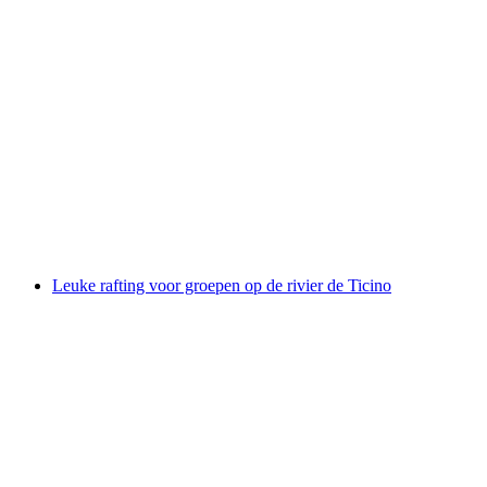
Pissot Canyoning in Chateau-d'Oex
per persoon
vanaf €184
Leuke rafting voor groepen op de rivier de Ticino