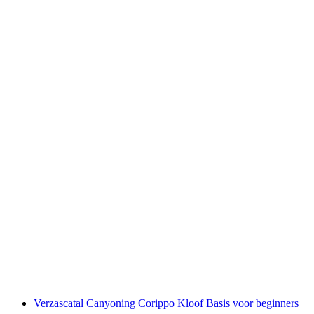
Canyoning Val Grande voor beginners
per persoon
vanaf €173
Verzascatal Canyoning Corippo Kloof Basis voor beginners