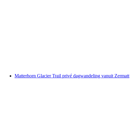
Canyoning Saxeten Beginners Tour vanuit
Interlaken
per persoon
vanaf €177
Matterhorn Glacier Trail privé dagwandeling vanuit Zermatt