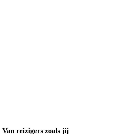
Plateau Rosa veeleisende gletsjerwandeling
vanaf Zermatt
per persoon
vanaf €201
Van reizigers zoals jij