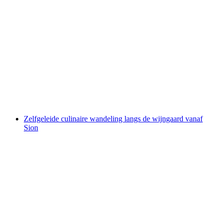
Verzascatal Canyoning Corippo Kloof Basis
voor beginners
per persoon
vanaf €177
Zelfgeleide culinaire wandeling langs de wijngaard vanaf
Sion