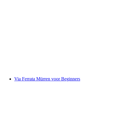
Canyoning Morge voor beginners vanaf Sierre
per persoon
vanaf €190
Via Ferrata Mürren voor Beginners