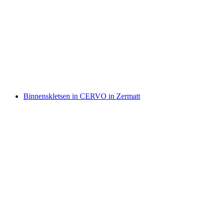
Testa Grigia Ticket vanaf Matterhorn Glacier
Paradise
per persoon
vanaf €151
Binnenskletsen in CERVO in Zermatt