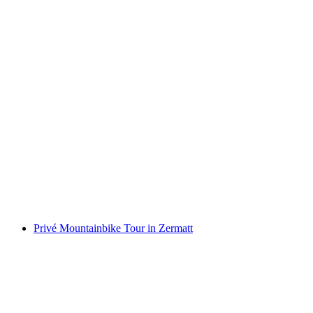
Binnenskletsen in CERVO in Zermatt
per persoon
vanaf €217
Privé Mountainbike Tour in Zermatt