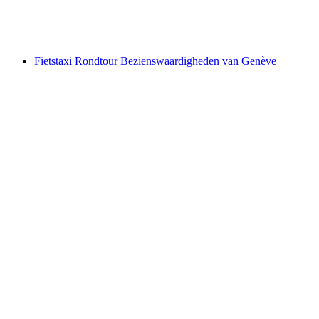
per persoon
vanaf €157
Fietstaxi Rondtour Bezienswaardigheden van Genève