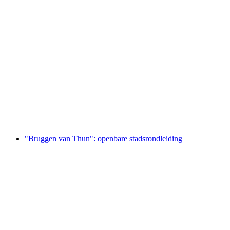
Fietstaxi Rondtour Bezienswaardigheden van
Genève
per persoon
vanaf €112
"Bruggen van Thun": openbare stadsrondleiding