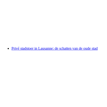
Biel stadswandeling door de oude stad
per persoon
vanaf €17
Privé stadstoer in Lausanne: de schatten van de oude stad