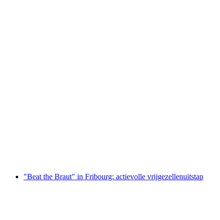
"Versla de Bruid" in Fribourg: actievolle
vrijgezellenfeest
per persoon
vanaf €333
"Beat the Braut" in Fribourg: actievolle vrijgezellenuitstap