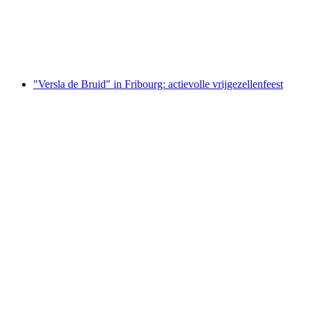
per persoon
vanaf €12
"Versla de Bruid" in Fribourg: actievolle vrijgezellenfeest