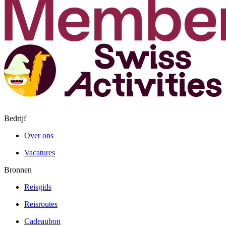
Bedrijf
Over ons
Vacatures
Bronnen
Reisgids
Reisroutes
Cadeaubon