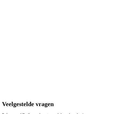
Urban Golf in Fribourg
per persoon
vanaf €12
Veelgestelde vragen