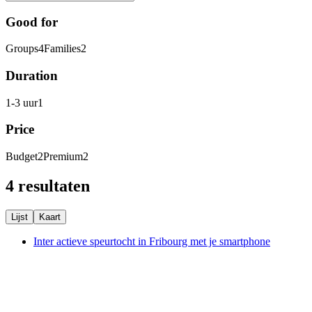
Good for
Groups
4
Families
2
Duration
1-3 uur
1
Price
Budget
2
Premium
2
4 resultaten
Lijst
Kaart
Inter actieve speurtocht in Fribourg met je smartphone