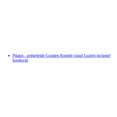
Ticket Gotthard Panorama Express
per persoon
vanaf €183
Pilatus - zelfgeleide Gouden Rondrit vanaf Luzern inclusief
boottocht