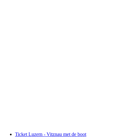
Pilatus - zelfgeleide Gouden Rondrit vanaf
Luzern inclusief boottocht
per persoon
vanaf €134
Ticket Luzern - Vitznau met de boot