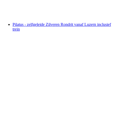
per persoon
vanaf €35
Pilatus - zelfgeleide Zilveren Rondrit vanaf Luzern inclusief
trein