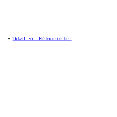
per persoon
vanaf €96
Ticket Luzern - Flüelen met de boot