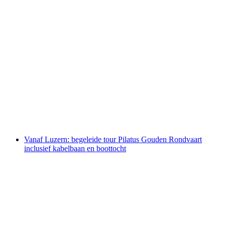
Stanserhorn Ticket: Standseilbaan en CabriO
per persoon
vanaf €46
Vanaf Luzern: begeleide tour Pilatus Gouden Rondvaart
inclusief kabelbaan en boottocht