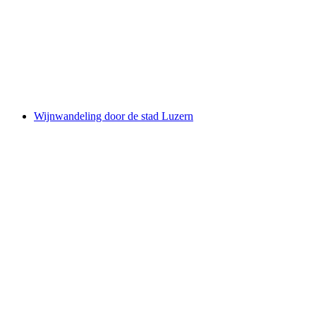
Dagtrip trein ticket naar Engelberg vanuit
Luzern zelf geleid
per persoon
vanaf €41
Wijnwandeling door de stad Luzern