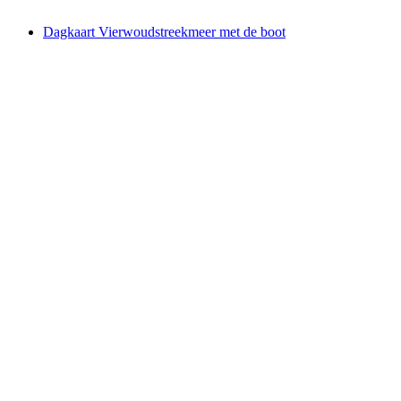
vanaf €57
Dagkaart Vierwoudstreekmeer met de boot
Dagkaart Vierwoudstreekmeer met de boot