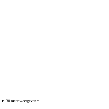
Rondvaart met de catamaran op het
Vierwoudstedenmeer vanaf Luzern
per persoon
vanaf €34
30 meer weergeven