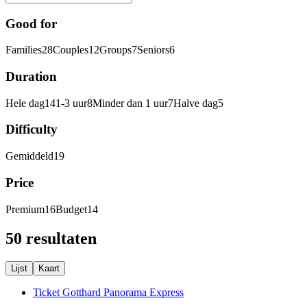
Good for
Families
28
Couples
12
Groups
7
Seniors
6
Duration
Hele dag
14
1-3 uur
8
Minder dan 1 uur
7
Halve dag
5
Difficulty
Gemiddeld
19
Price
Premium
16
Budget
14
50 resultaten
Lijst
Kaart
Ticket Gotthard Panorama Express