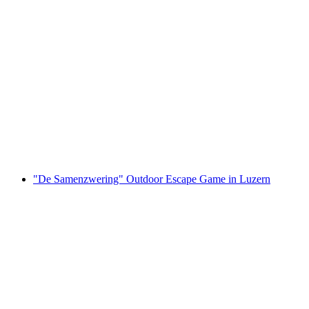
Ticket Luzern - Flüelen met de boot
per persoon
vanaf €59
"De Samenzwering" Outdoor Escape Game in Luzern