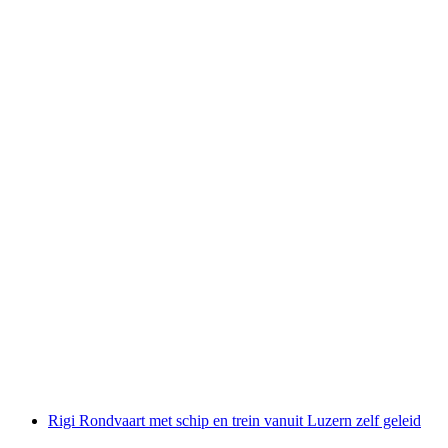
Pilatus - zelfgeleide Zilveren Rondrit vanaf
Luzern inclusief trein
per persoon
vanaf €105
Rigi Rondvaart met schip en trein vanuit Luzern zelf geleid