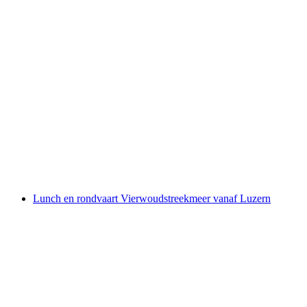
City Pass Luzern
per persoon
vanaf €11
Lunch en rondvaart Vierwoudstreekmeer vanaf Luzern