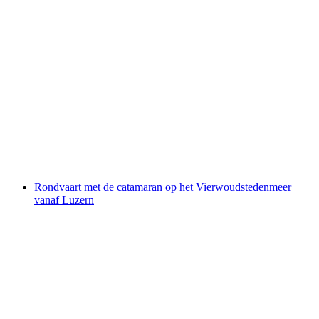
Vanaf Luzern: Privé dagtocht naar vier landen
per persoon
vanaf €1447
Rondvaart met de catamaran op het Vierwoudstedenmeer
vanaf Luzern