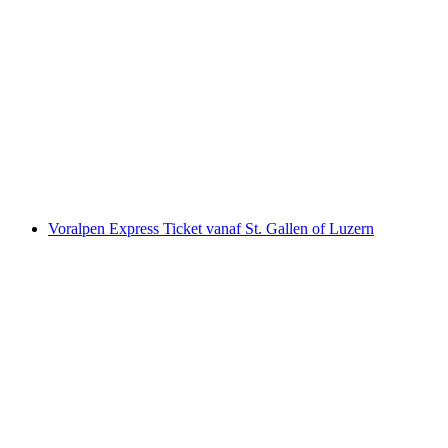
Rigi Rondvaart met schip en trein vanuit
Luzern zelf geleid
per persoon
vanaf €153
Voralpen Express Ticket vanaf St. Gallen of Luzern