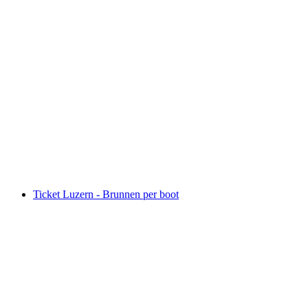
Ticket Luzern - Küssnacht am Rigi met de boot
per persoon
vanaf €35
Ticket Luzern - Brunnen per boot