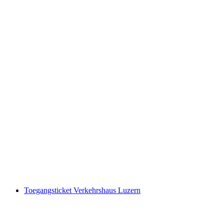
Wijnwandeling door de stad Luzern
per persoon
vanaf €100
Toegangsticket Verkehrshaus Luzern