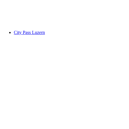
per persoon
vanaf €42
City Pass Luzern