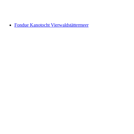
per persoon
vanaf €73
Fondue Kanotocht Vierwaldstättermeer