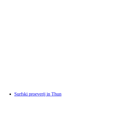
Geleide kajaktocht kasteel Chillon
per persoon
vanaf €145
Surfski proeverij in Thun