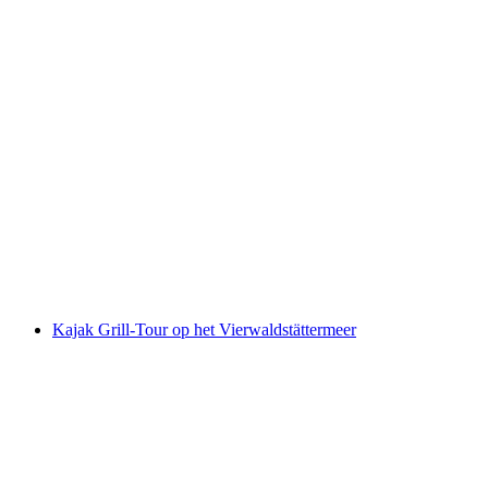
Kajaktocht Genève Meer Allaman Nyon
zelfgeleide
per persoon
vanaf €90
Kajak Grill-Tour op het Vierwaldstättermeer