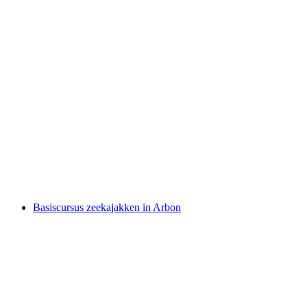
Kajak huren op het Meer van Gruyères
per persoon
vanaf €17
Basiscursus zeekajakken in Arbon