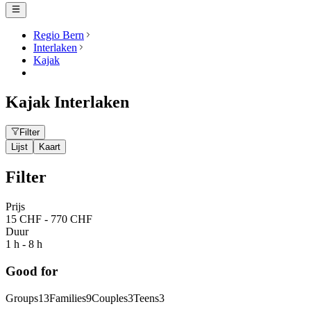
Regio Bern
Interlaken
Kajak
Kajak Interlaken
Filter
Lijst
Kaart
Filter
Prijs
15 CHF - 770 CHF
Duur
1 h - 8 h
Good for
Groups
13
Families
9
Couples
3
Teens
3