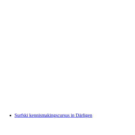
Kajak tour in de zomer op het Brienzermeer
per persoon
vanaf €128
Surfski kennismakingscursus in Därligen