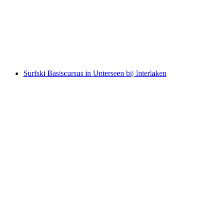
Surfski kennismakingscursus in Därligen
per persoon
vanaf €73
Surfski Basiscursus in Unterseen bij Interlaken