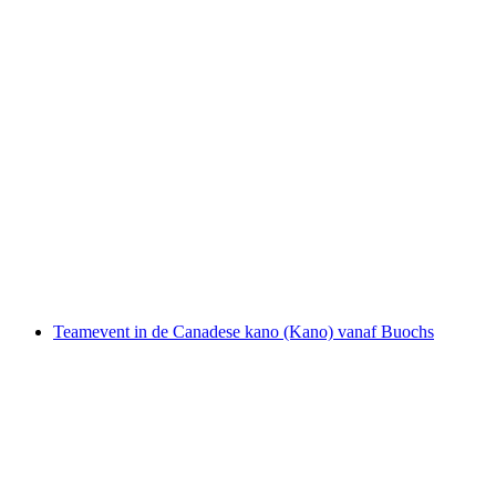
Fondue Kanotocht Vierwaldstättermeer
per persoon
vanaf €101
Teamevent in de Canadese kano (Kano) vanaf Buochs