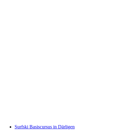
Kayak Tour voor gezinnen op het Brienzermeer
per persoon
vanaf €117
Surfski Basiscursus in Därligen