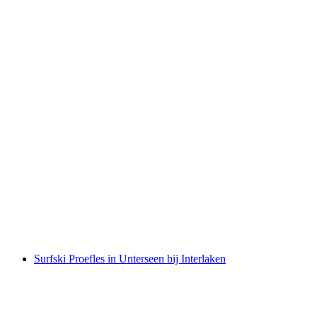
Surfski Basiscursus in Unterseen bij Interlaken
per persoon
vanaf €212
Surfski Proefles in Unterseen bij Interlaken