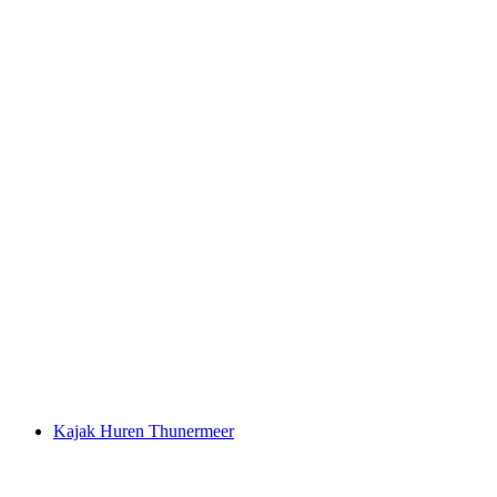
Kajak of Canadese kan verhuur
Vierwaldstättersee vanaf Brunnen
per persoon
vanaf €74
Kajak Huren Thunermeer