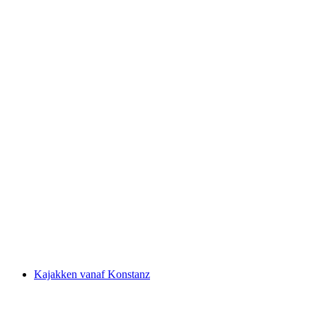
Surfski Basiscursus in Thun
per persoon
vanaf €212
Kajakken vanaf Konstanz