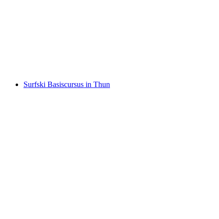
Kajak Huren Thunermeer
per persoon
vanaf €56
Surfski Basiscursus in Thun