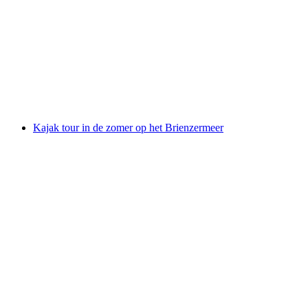
Surfski Basiscursus in Därligen
per persoon
vanaf €212
Kajak tour in de zomer op het Brienzermeer