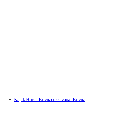
Kajaktocht Genève Meer Allaman Morges
zelfgeleiden
per persoon
vanaf €123
Kajak Huren Brienzersee vanaf Brienz