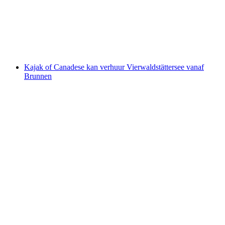
per persoon
vanaf €73
Kajak of Canadese kan verhuur Vierwaldstättersee vanaf
Brunnen