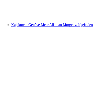
per persoon
vanaf €78
Kajaktocht Genève Meer Allaman Morges zelfgeleiden