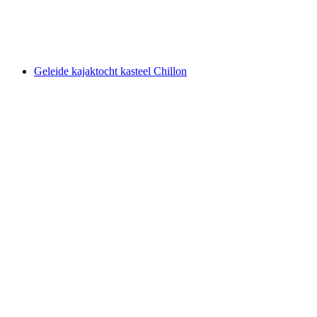
per persoon
vanaf €23
Geleide kajaktocht kasteel Chillon