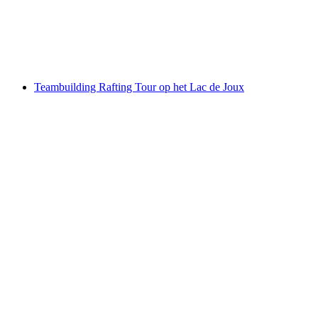
per persoon
vanaf €90
Teambuilding Rafting Tour op het Lac de Joux