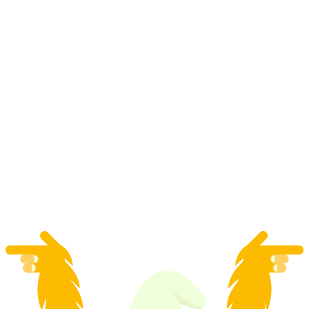
Teambuilding Rafting Tour op het Meer van
Genève
per persoon
vanaf €51