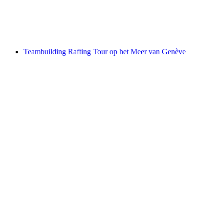
per persoon
vanaf €145
Teambuilding Rafting Tour op het Meer van Genève