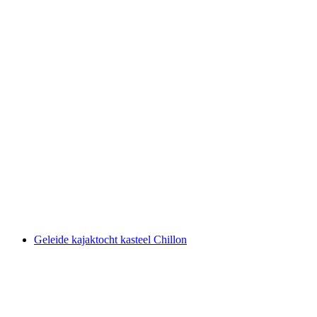
Teambuilding Rafting Tour op het Lac de Joux
per persoon
vanaf €56
Geleide kajaktocht kasteel Chillon