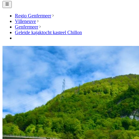
Regio Genfermeer
Villeneuve
Genfermeer
Geleide kajaktocht kasteel Chillon