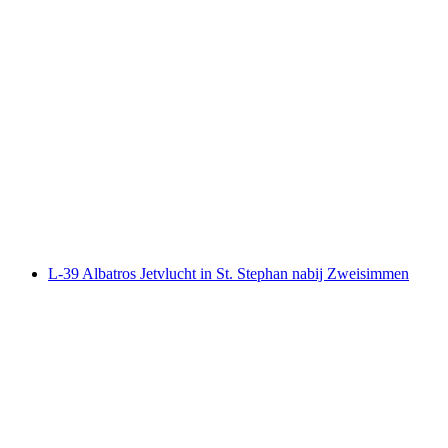
Vissen en Grillen aan de Forellensee
per persoon
vanaf €73
L-39 Albatros Jetvlucht in St. Stephan nabij Zweisimmen