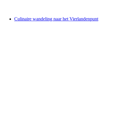
vanaf €6120
Culinaire wandeling naar het Vierlandenpunt