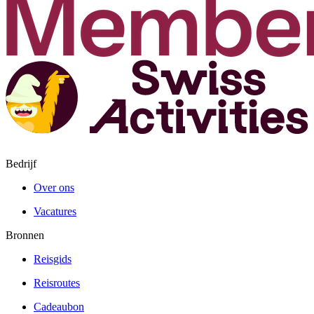
Bedrijf
Over ons
Vacatures
Bronnen
Reisgids
Reisroutes
Cadeaubon