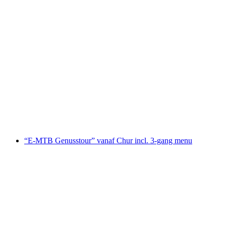
Culinaire wandeling naar het Vierlandenpunt
per persoon
vanaf €73
“E-MTB Genusstour” vanaf Chur incl. 3-gang menu