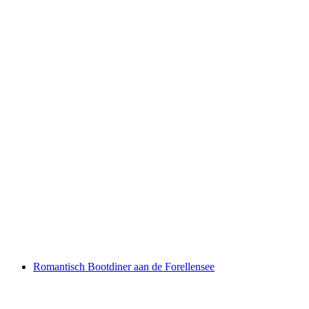
S.211 Vliegtuigvlucht in de Alpen vanaf
Augsburg DE
per persoon
vanaf €4285
Romantisch Bootdiner aan de Forellensee