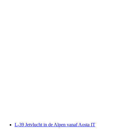
L-39 Albatros Jetvlucht in de Alpen vanaf Sion
per persoon
vanaf €5009
L-39 Jetvlucht in de Alpen vanaf Aosta IT