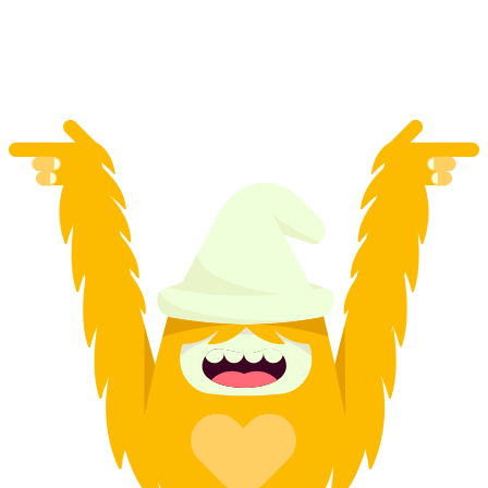
per persoon
vanaf €218