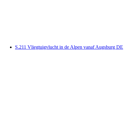
L-39 Jetvlucht in de Alpen vanaf Aosta IT
per persoon
vanaf €5009
S.211 Vliegtuigvlucht in de Alpen vanaf Augsburg DE