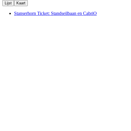
Lijst
Kaart
Stanserhorn Ticket: Standseilbaan en CabriO