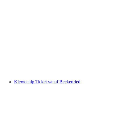
Stanserhorn Ticket: Standseilbaan en CabriO
per persoon
vanaf €46
Klewenalp Ticket vanaf Beckenried