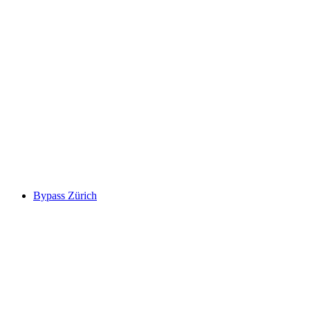
Dagskort for alle soner i ZVV-tariffområdet
per person
fra NOK 343
Bypass Zürich