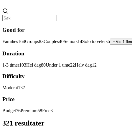
Good for
Families
164
Groups
83
Couples
40
Seniors
14
Solo travelers
6
Vis 1 fler
Duration
1-3 timer
103
Hel dag
80
Under 1 time
22
Halv dag
12
Difficulty
Moderat
137
Price
Budget
76
Premium
58
Free
3
321 resultater