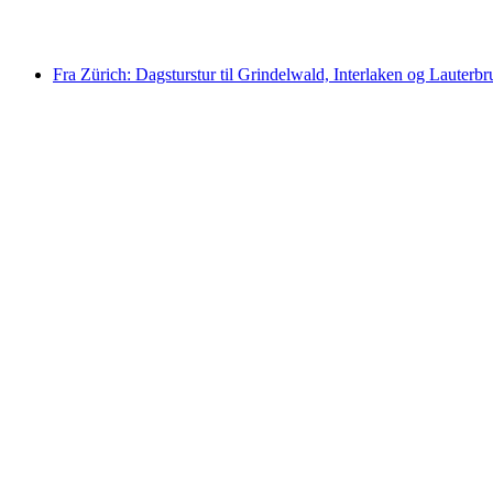
fra NOK 116
Fra Zürich: Dagsturstur til Grindelwald, Interlaken og Lauterb