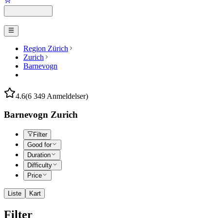
Region Zürich
Zurich
Barnevogn
4.6
(6 349 Anmeldelser)
Barnevogn Zurich
Filter
Good for
Duration
Difficulty
Price
Liste
Kart
Filter