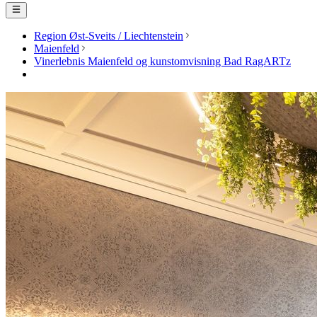
Region Øst-Sveits / Liechtenstein
Maienfeld
Vinerlebnis Maienfeld og kunstomvisning Bad RagARTz