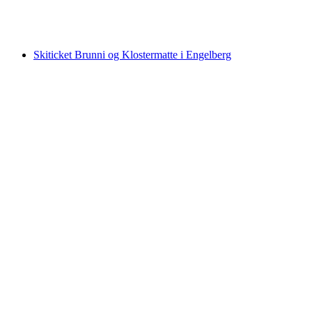
per person
fra NOK 465
Skiticket Brunni og Klostermatte i Engelberg