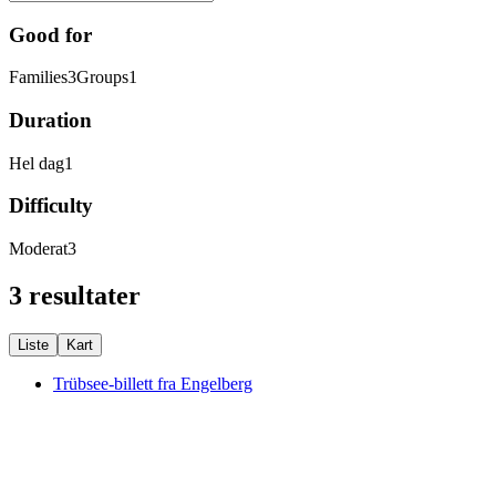
Good for
Families
3
Groups
1
Duration
Hel dag
1
Difficulty
Moderat
3
3 resultater
Liste
Kart
Trübsee-billett fra Engelberg