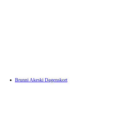
Skiticket Brunni og Klostermatte i Engelberg
per person
fra NOK 587
Brunni Akeski Dagenskort