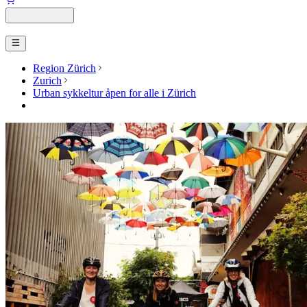
Region Zürich
Zurich
Urban sykkeltur åpen for alle i Zürich