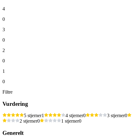
4
0
3
0
2
0
1
0
Filtre
Vurdering
5 stjerner
1
4 stjerner
0
3 stjerner
0
2 stjerner
0
1 stjerner
0
Generelt