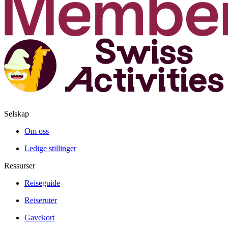
Selskap
Om oss
Ledige stillinger
Ressurser
Reiseguide
Reiseruter
Gavekort