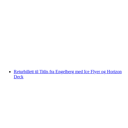
Utstyr for fjell- og klatregjerderleie i Engelberg
per person
fra NOK 245
Returbillett til Titlis fra Engelberg med Ice Flyer og Horizon
Deck