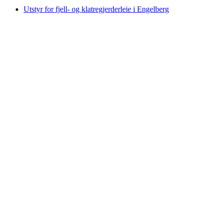
Utstyr for fjell- og klatregjerderleie i Engelberg