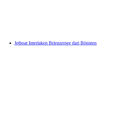
per Orang
dari RM 179
Jetboat Interlaken Brienzersee dari Bönigen