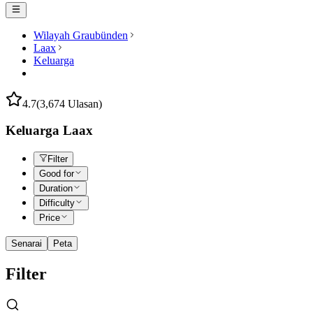
Wilayah Graubünden
Laax
Keluarga
4.7
(3,674 Ulasan)
Keluarga Laax
Filter
Good for
Duration
Difficulty
Price
Senarai
Peta
Filter