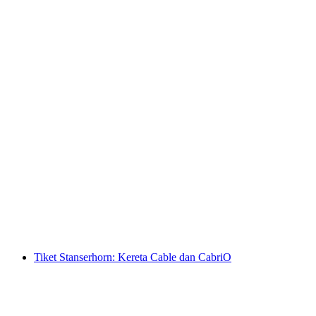
3A 30 minit lawatan persiaran ke Rheinfall
dengan bot
per Orang
dari RM 53
Tiket Stanserhorn: Kereta Cable dan CabriO