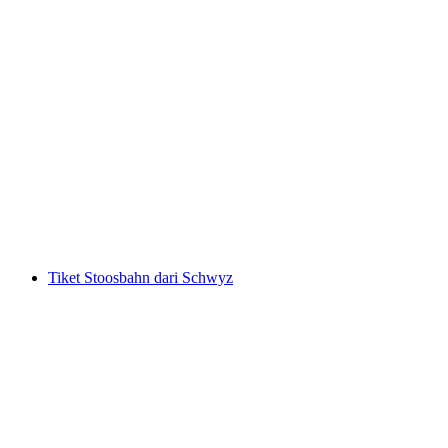
Tiket Rocks Park "all-in" di Laax
per Orang
dari RM 263
Tiket Stoosbahn dari Schwyz