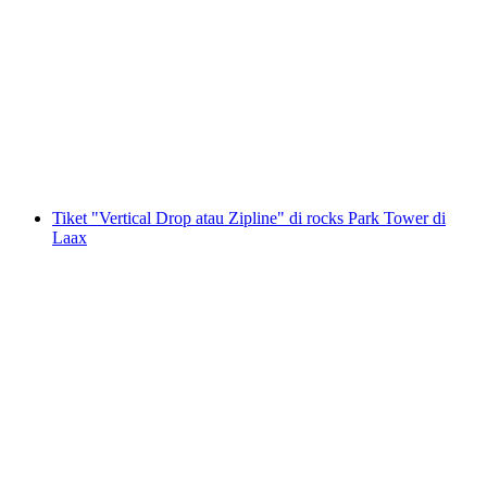
Tiket 4 x pilihan bebas di Rocks Park Tower di
Laax
per Orang
dari RM 153
Tiket "Vertical Drop atau Zipline" di rocks Park Tower di
Laax