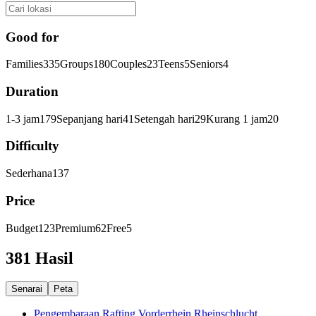
Good for
Families
335
Groups
180
Couples
23
Teens
5
Seniors
4
Duration
1-3 jam
179
Sepanjang hari
41
Setengah hari
29
Kurang 1 jam
20
Difficulty
Sederhana
137
Price
Budget
123
Premium
62
Free
5
381 Hasil
Senarai
Peta
Pengembaraan Rafting Vorderrhein Rheinschlucht