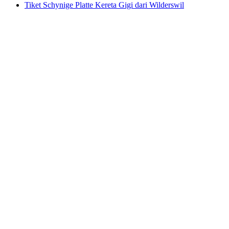
Tiket Schynige Platte Kereta Gigi dari Wilderswil
Tiket Schynige Platte Kereta Gigi dari
Wilderswil