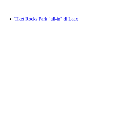
dari RM 2574
Tiket Rocks Park "all-in" di Laax