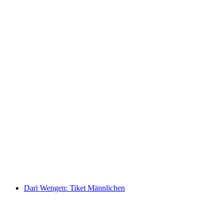
Jetboat Interlaken Brienzersee dari Bönigen
per Orang
dari RM 415
Dari Wengen: Tiket Männlichen