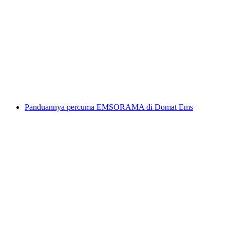
Rafting separuh hari di Vorderrhein bermula
dari Ilanz
per Orang
dari RM 657
Panduannya percuma EMSORAMA di Domat Ems