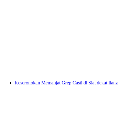
Jejak Kuliner E-Bike yang Dipandu Sendiri
dari Flims
per Orang
dari RM 421
Keseronokan Memanjat Grep Casti di Siat dekat Ilanz