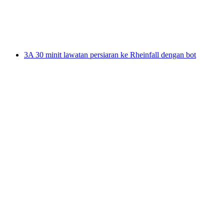
per Orang
dari RM 163
3A 30 minit lawatan persiaran ke Rheinfall dengan bot