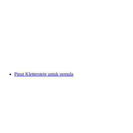
Kembara makan-makan "Hutan dan Air"
bermula dari Flims
per Orang
dari RM 316
Pinut Klettersteig untuk pemula