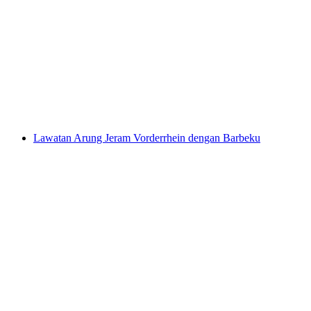
Pengembaraan Rafting Vorderrhein
Rheinschlucht
per Orang
dari RM 657
Lawatan Arung Jeram Vorderrhein dengan Barbeku