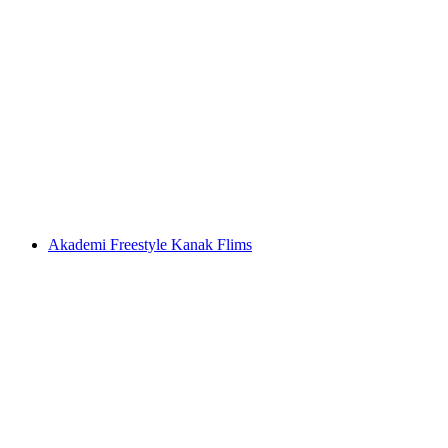
Lawatan Pemakanan "Gunung dan
Pemandangan" dari Laax
per Orang
dari RM 473
Akademi Freestyle Kanak Flims