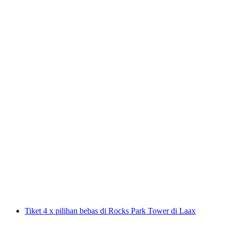
Panduannya percuma EMSORAMA di Domat
Ems
per Orang
dari RM 0
Tiket 4 x pilihan bebas di Rocks Park Tower di Laax