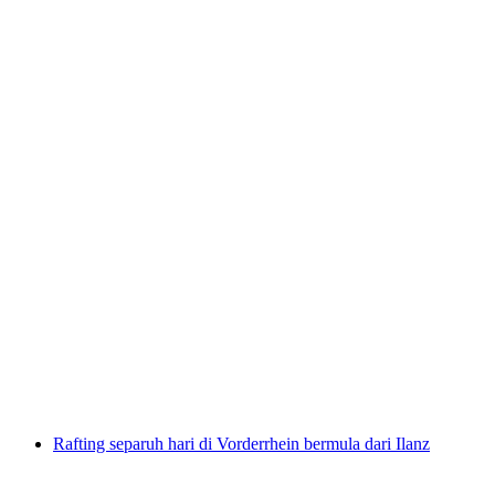
Lawatan Arung Jeram Vorderrhein dengan
Barbeku
per Orang
dari RM 920
Rafting separuh hari di Vorderrhein bermula dari Ilanz