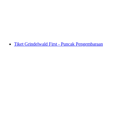
per Orang
dari RM 216
Tiket Grindelwald First - Puncak Pengembaraan