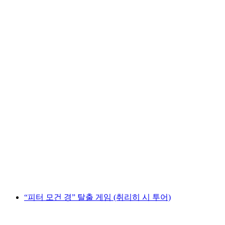
"오메가 코덱스" 야외 탈출 게임 취리히 니더
도르프
1인당
최저 KRW 26000
“피터 모건 경” 탈출 게임 (취리히 시 투어)