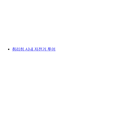
“피터 모건 경” 탈출 게임 (취리히 시 투어)
1인당
최저 KRW 108000
취리히 시내 자전거 투어