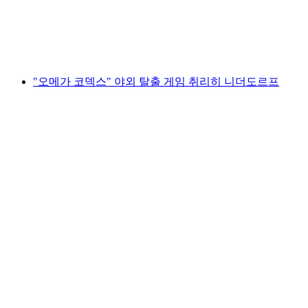
1인당
최저 KRW 51000
"오메가 코덱스" 야외 탈출 게임 취리히 니더도르프