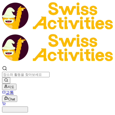
지도
교통
Chat