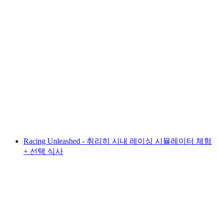
취리히 시티 투어와 구시가지 산책 및 보트 여
행
1인당
최저 KRW 80000
Racing Unleashed - 취리히 시내 레이싱 시뮬레이터 체험
+ 선택 식사