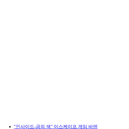
스마트폰으로 반덴 인터랙티브 보물찾기
1인당
최저 KRW 19000
"인사이드-금의 색" 이스케이프 게임 바덴