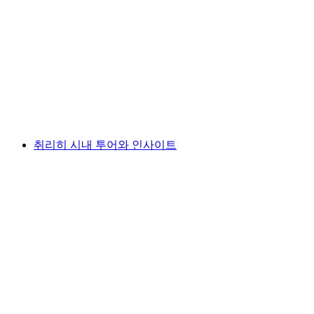
취리히 및 주변 지역의 E-Tuk Tuk 시티 투어
1인당
최저 KRW 289000
취리히 시내 투어와 인사이트