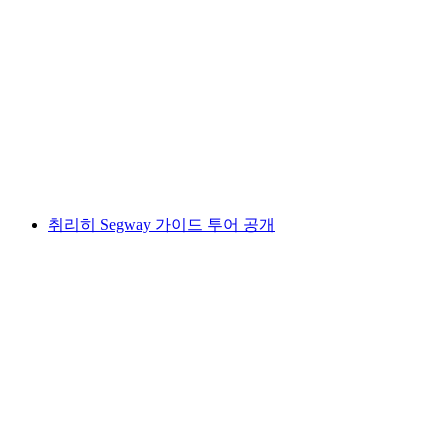
아쿠아레나 사우나 티켓, 바드 쉰츠나흐
1인당
최저 KRW 75000
취리히 Segway 가이드 투어 공개