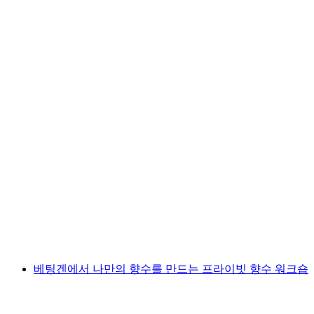
"인사이드-금의 색" 이스케이프 게임 바덴
1인당
최저 KRW 77000
베팅겐에서 나만의 향수를 만드는 프라이빗 향수 워크숍