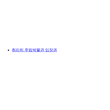
“야경 관리인” 역사 도시 투어 취리히
1인당
최저 KRW 28000
취리히 주립박물관 입장권