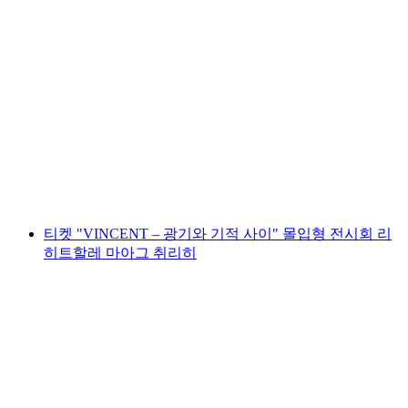
"11 미사일" 방탈출 게임, 니더빌 아르가우
1인당
최저 KRW 182000
티켓 "VINCENT – 광기와 기적 사이" 몰입형 전시회 리
히트할레 마아그 취리히