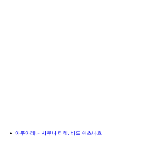
페리무크 야생허브 모험 숲 빌리겐
1인당
최저 KRW 37000
아쿠아레나 사우나 티켓, 바드 쉰츠나흐