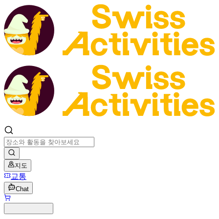
지도
교통
Chat