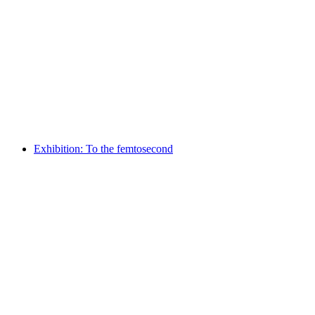
Marcia Hafif. La peinture est la même pour
tout le monde
자유 입장
Exhibition: To the femtosecond