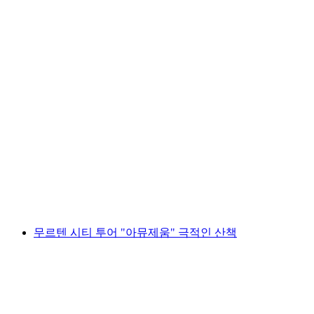
와인 크루즈 투뤼레트 트완(24.10.25 –
26.10.25)
1인당
최저 KRW 4023000
무르텐 시티 투어 "아뮤제움" 극적인 산책