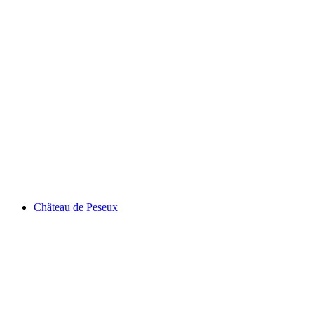
Château de Valangin
Château de Peseux