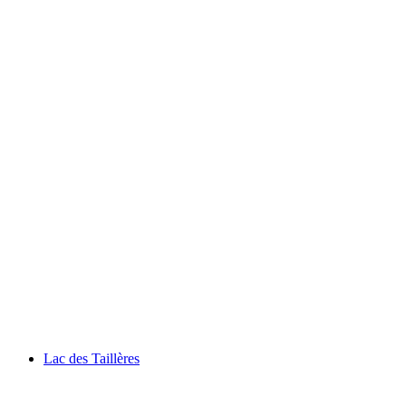
Lac des Brenets
Lac des Taillères