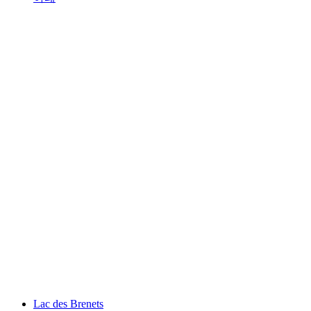
아레
Lac des Brenets