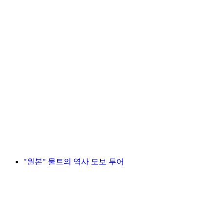
서킷 시크릿 물텐
1인당
최저 KRW 202000
"원본" 물트의 역사 도보 투어