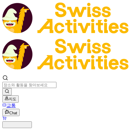
지도
교통
Chat