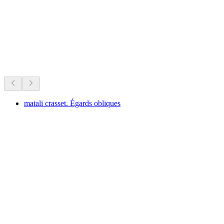
지금 진행 중
지금 진행 중인 행사를 바탕으로 추천
matali crasset. Égards obliques