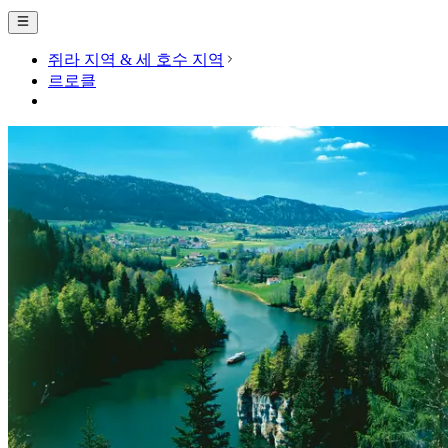
쥐라 지역 & 세 호수 지역
르로클