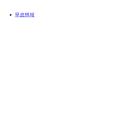
무르텐제
무르텐제