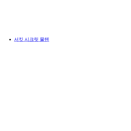
1인당
최저 KRW 92000
서킷 시크릿 물텐