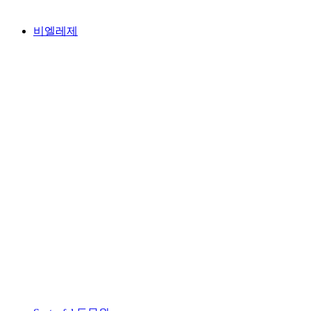
비엘레제
비엘레제