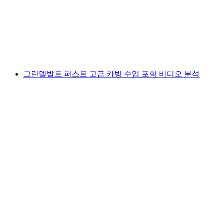
1인당
최저 KRW 26000
그린델발트 퍼스트 고급 카빙 수업 포함 비디오 분석