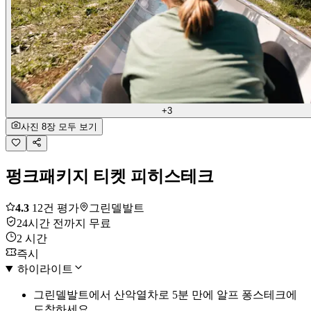
+3
사진 8장 모두 보기
펑크패키지 티켓 피히스테크
4.3
12건 평가
그린델발트
24시간 전까지 무료
2 시간
즉시
하이라이트
그린델발트에서 산악열차로 5분 만에 알프 퐁스테크에
도착하세요