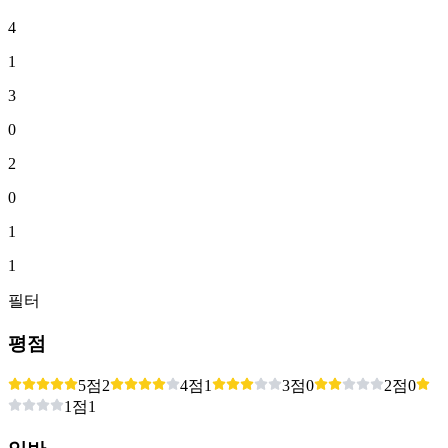
4
1
3
0
2
0
1
1
필터
평점
5점
2
4점
1
3점
0
2점
0
1점
1