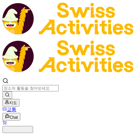
지도
교통
Chat