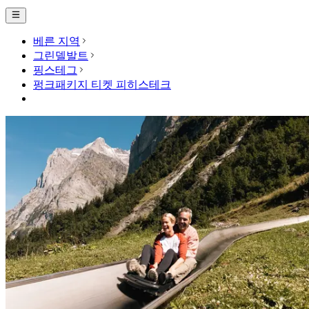
베른 지역
그린델발트
핑스테그
펑크패키지 티켓 피히스테크