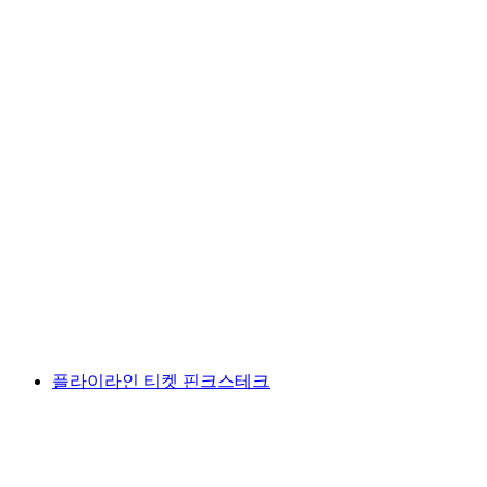
그린델왈트에서 파인스테크 역행 티켓
1인당
최저 KRW 37000
플라이라인 티켓 핀크스테크