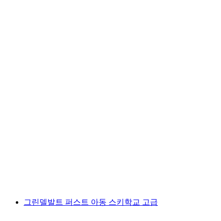
그린델발트 퍼스트 고급 카빙 수업 포함 비디오
분석
1인당
최저 KRW 137000
그린델발트 퍼스트 아동 스키학교 고급