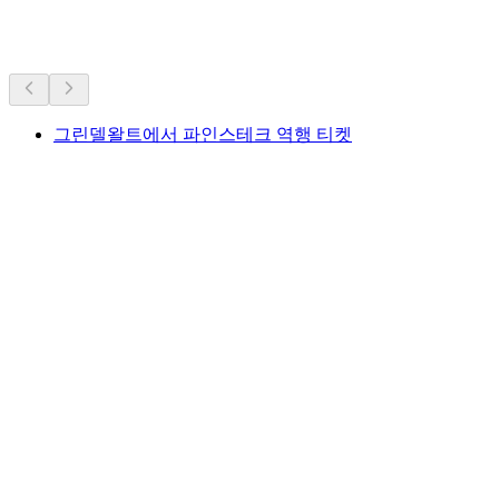
더 많은 활동
그린델왈트에서 파인스테크 역행 티켓