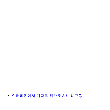
터너수 페이딜로 임대 스피츠에서 출발
1인당
최저 KRW 55000
인터라켄에서 가족을 위한 뤼치나 래프팅