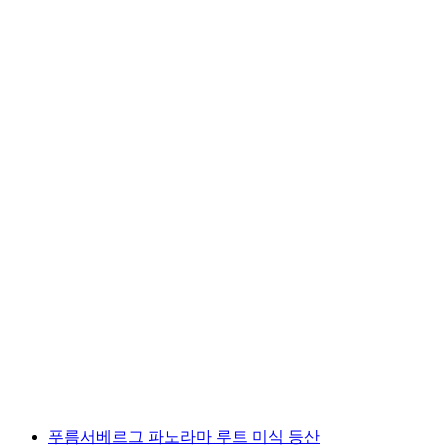
야생동물 관찰 마멀티어 히다일란드
1인당
최저 KRW 65000
푸름서베르그 파노라마 루트 미식 등산