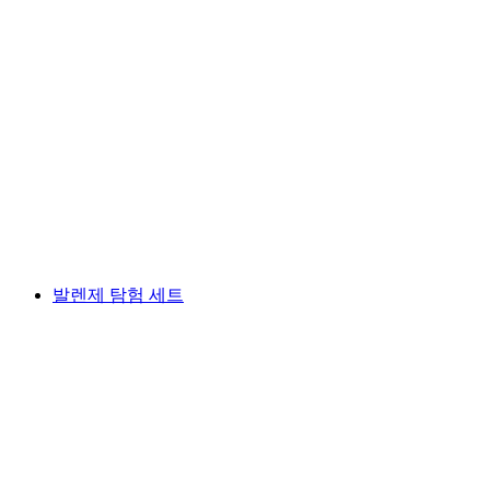
SUP 요가 왈렌제 호수에서
1인당
최저 KRW 65000
발렌제 탐험 세트