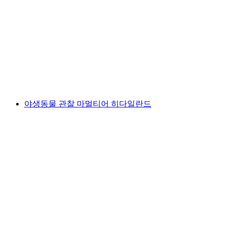
트로티플라우시와 선택 가능한 아페리티프 또
는 바비큐
1인당
최저 KRW 43000
야생동물 관찰 마멀티어 히다일란드