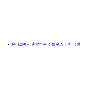
푸름서베르그 파노라마 루트 미식 등산
1인당
최저 KRW 145000
슈비츠에서 출발하는 스토우스 기차 티켓