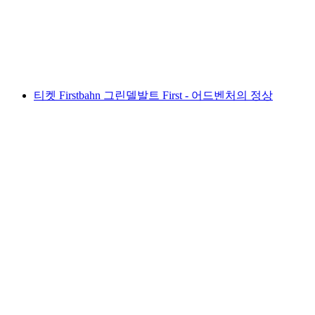
1인당
최저 KRW 76000
티켓 Firstbahn 그린델발트 First - 어드벤처의 정상
티켓 Firstbahn 그린델발트 First - 어드벤처의