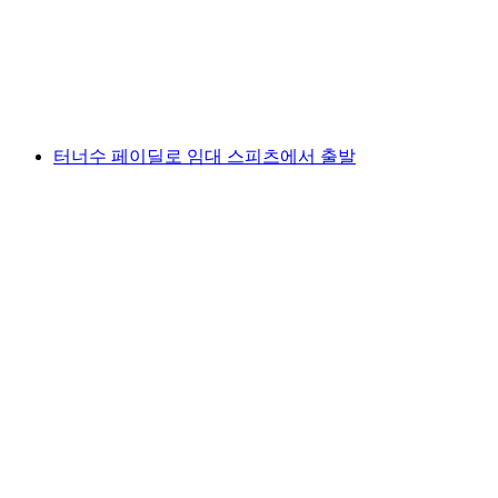
1인당
최저 KRW 328000
터너수 페이딜로 임대 스피츠에서 출발