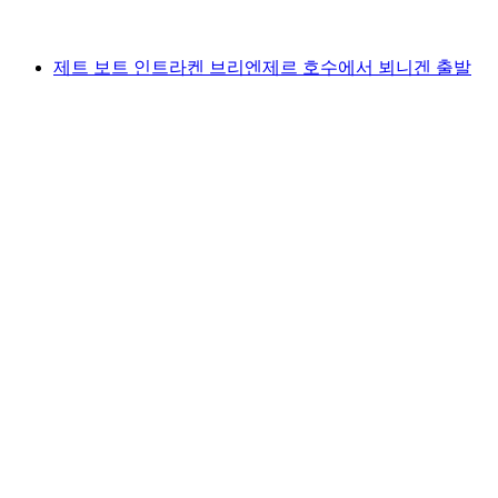
최저 KRW 63000
제트 보트 인트라켄 브리엔제르 호수에서 뵈니겐 출발