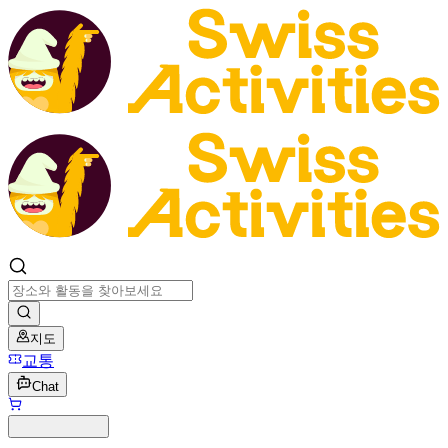
지도
교통
Chat