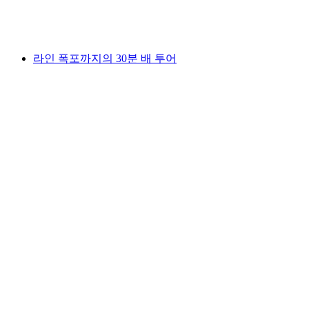
1인당
최저 KRW 57000
라인 폭포까지의 30분 배 투어