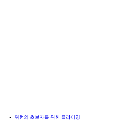
보르데르하인 레인슐흐트 래프팅 투어
1인당
최저 KRW 229000
뮈런의 초보자를 위한 클라이밍