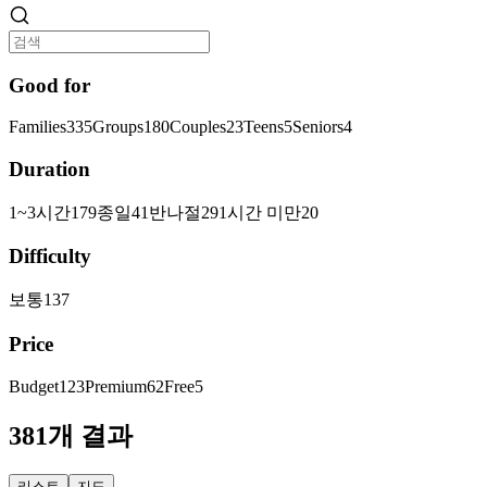
Good for
Families
335
Groups
180
Couples
23
Teens
5
Seniors
4
Duration
1~3시간
179
종일
41
반나절
29
1시간 미만
20
Difficulty
보통
137
Price
Budget
123
Premium
62
Free
5
381개 결과
리스트
지도