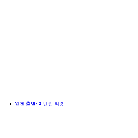
제트 보트 인트라켄 브리엔제르 호수에서 뵈니
겐 출발
1인당
최저 KRW 145000
웬겐 출발: 마넨린 티켓