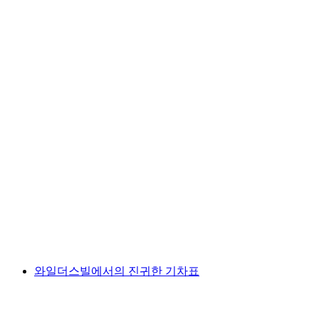
슈비츠에서 출발하는 스토우스 기차 티켓
1인당
최저 KRW 22000
와일더스빌에서의 진귀한 기차표