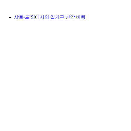
최저 KRW 229000
샤토-드'외에서의 열기구 산악 비행