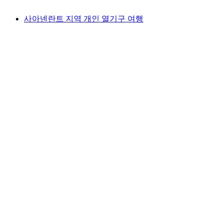
최저 KRW 302000
사아넨란트 지역 개인 열기구 여행