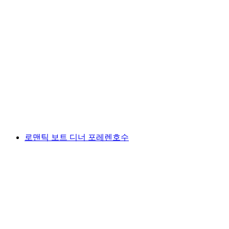
사아넨란트 지역 개인 열기구 여행
1인당
최저 KRW 2560000
로맨틱 보트 디너 포레렌호수