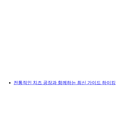
몽트뢰의 샤또 쉬용(Ticket Chateau Chillon in
Montreux)
1인당
최저 KRW 28000
전통적인 치즈 공장과 함께하는 최신 가이드 하이킹