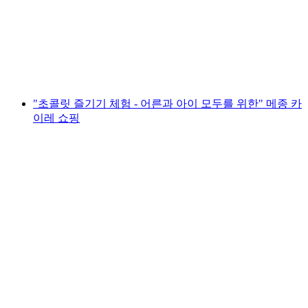
1인당
최저 KRW 35000
"초콜릿 즐기기 체험 - 어른과 아이 모두를 위한" 메종 카
이레 쇼핑