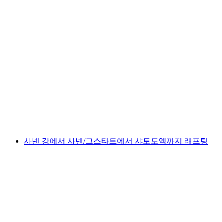
샤토도엥의 피소 협곡 위의 캐년 스윙
1인당
최저 KRW 174000
사넨 강에서 사넨/그스타트에서 샤토도엑까지 래프팅