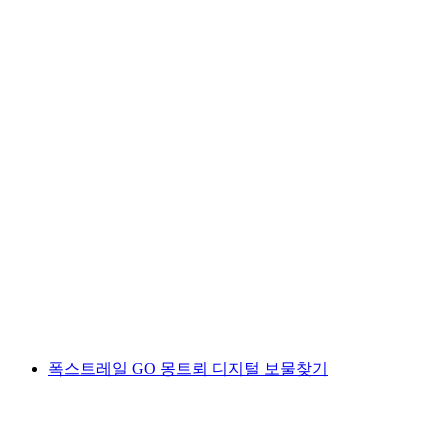
몽트뢰 모바일 보물찾기
1인당
최저 KRW 19000
폭스트레일 GO 몽트뢰 디지털 보물찾기