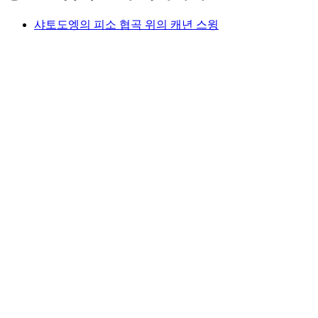
샤토도엥의 피소 협곡 위의 캐년 스윙