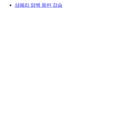
샹페리 암벽 등반 강습