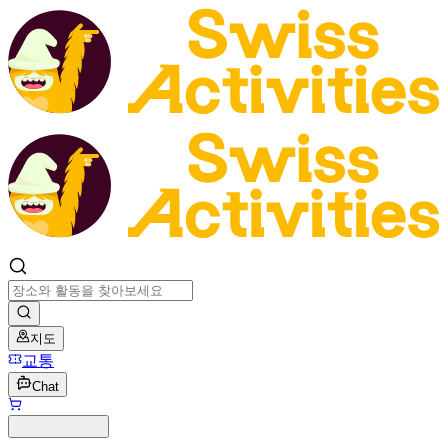
지도
교통
Chat