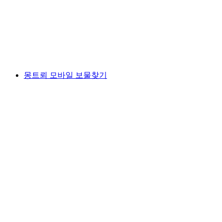
1인당
최저 KRW 43000
몽트뢰 모바일 보물찾기