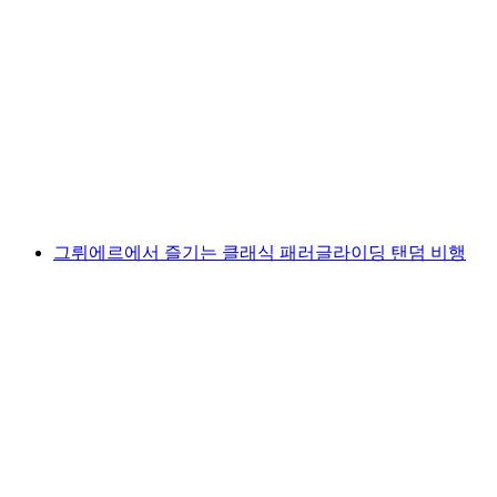
성(성) 슐로스 칼론 가이드 카약 투어
1인당
최저 KRW 238000
그뤼에르에서 즐기는 클래식 패러글라이딩 탠덤 비행