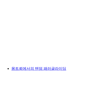
샤토-드'외에서의 열기구 산악 비행
1인당
최저 KRW 714000
몽트뢰에서의 텐덤 패러글라이딩