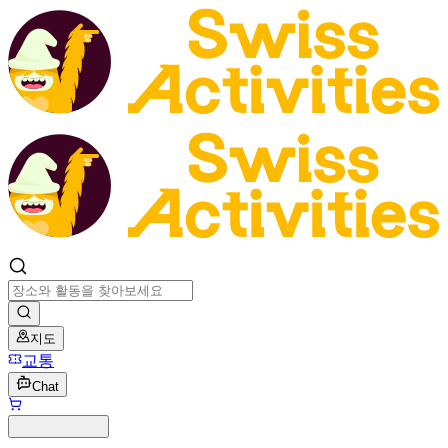
지도
교통
Chat