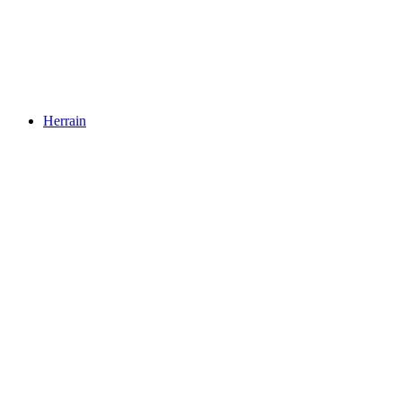
Ägelsee
Herrain