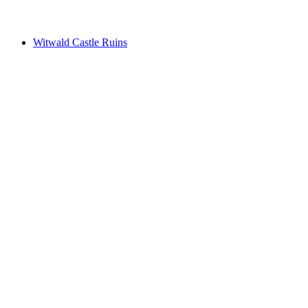
최저 KRW 28000
Witwald Castle Ruins
Witwald Castle Ruins