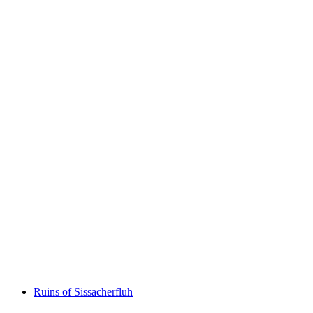
Ruine Königstein
Ruins of Sissacherfluh