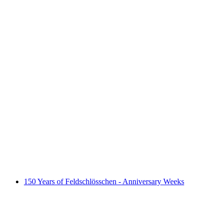
Tana Lou - Live
자유 입장
150 Years of Feldschlösschen - Anniversary Weeks