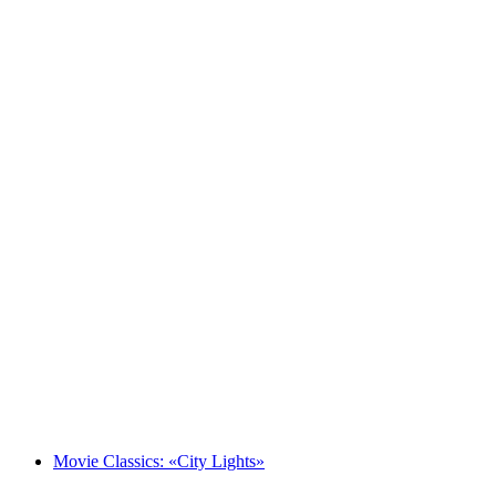
Feldschlösschen Sunset Get-Together
자유 입장
Movie Classics: «City Lights»