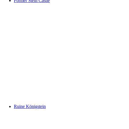
Former Stein Castle
Former Stein Castle
Ruine Königstein