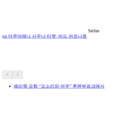
Stefan
on 아쿠아레나 사우나 티켓, 바드 쉰츠나흐
근처 하이킹
차로 25분 이내
페리묵 모험 “오소리와 여우” 루펜부르크에서