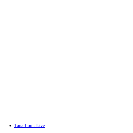
Movie Classics: «City Lights»
자유 입장
Tana Lou - Live