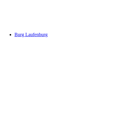
Alt-Tierstein Castle Ruins
Burg Laufenburg