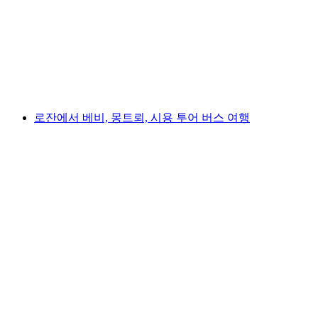
투어 찰리 채플린, 몽트뢰, 치용 성 포함
1인당
최저 KRW 293000
로잔에서 베비, 몽트뢰, 시용 투어 버스 여행