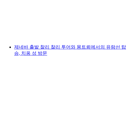
몽트뢰 및 시용
1인당
최저 KRW 257000
제네바 출발 찰리 찰리 투어와 몽트뢰에서의 유람선 탑
승, 치옹 성 방문