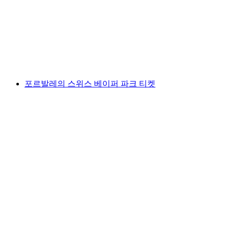
1인당
최저 KRW 46000
포르발레의 스위스 베이퍼 파크 티켓