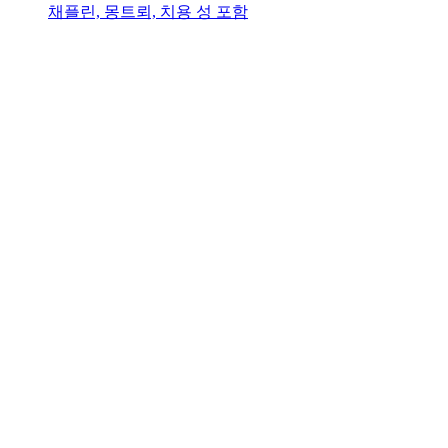
채플린, 몽트뢰, 치용 성 포함
제네바에서 출발하는 리비에라 리비에라 버스