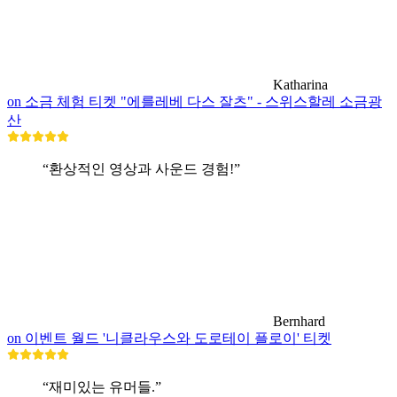
Katharina
on 소금 체험 티켓 "에를레베 다스 잘츠" - 스위스할레 소금광
산
“환상적인 영상과 사운드 경험!”
Bernhard
on 이벤트 월드 '니클라우스와 도로테이 플로이' 티켓
“재미있는 유머들.”