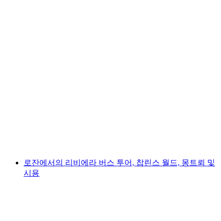
찰리 채플린의 세계
1인당
최저 KRW 55000
로잔에서의 리비에라 버스 투어, 찹린스 월드, 몽트뢰 및
시용