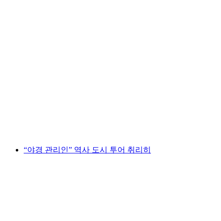
바젤 시내 투어 극적인 탈옥자들
1인당
최저 KRW 64000
“야경 관리인” 역사 도시 투어 취리히