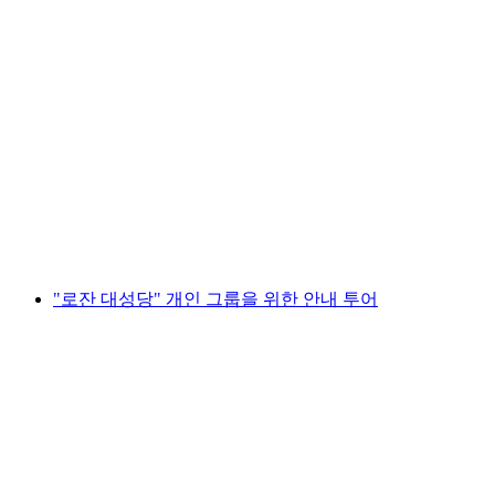
티켓 쿠니버섬 트라우퍼 체험세계
1인당
최저 KRW 28000
"로잔 대성당" 개인 그룹을 위한 안내 투어