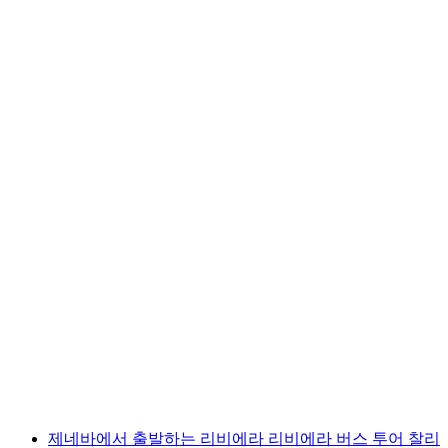
제네바 출발 찰리 찰리 투어와 몽트뢰에서의 유
람선 탑승, 치옹 성 방문
1인당
최저 KRW 360000
제네바에서 출발하는 리비에라 리비에라 버스 투어 찰리