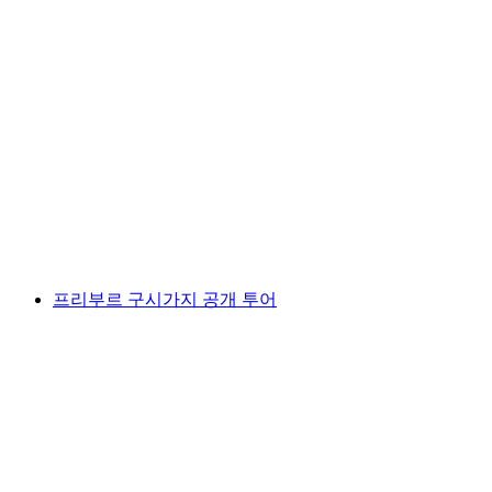
전통적인 치즈 공장과 함께하는 최신 가이드 하
이킹
1인당
최저 KRW 891000
프리부르 구시가지 공개 투어