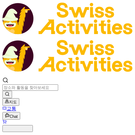
지도
교통
Chat