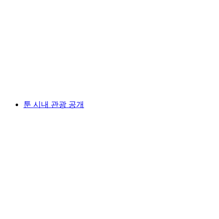
올림픽 박물관 로잔
1인당
최저 KRW 37000
툰 시내 관광 공개