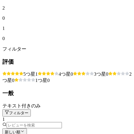
2
0
1
0
フィルター
評価
5つ星
1
4つ星
0
3つ星
0
2
つ星
0
1つ星
0
一般
テキスト付きのみ
フィルター
1
新しい順