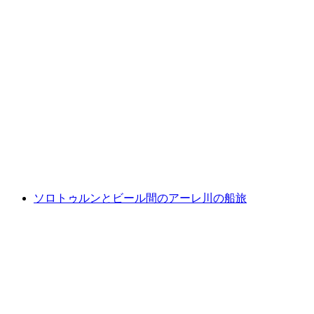
ソロトゥルンでのデジタル宝探しゲーム
1人あたり
最安値 ¥2700
ソロトゥルンとビール間のアーレ川の船旅