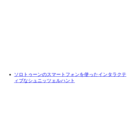
"コードを探せ：失われた歴史と拡張現実" ア
ウトドア脱出ゲーム ソロトゥルン
1人あたり
最安値 ¥9700
ソロトゥーンのスマートフォンを使ったインタラクテ
ィブなシュニッツェルハント