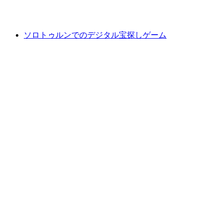
最安値 ¥2100
ソロトゥルンでのデジタル宝探しゲーム