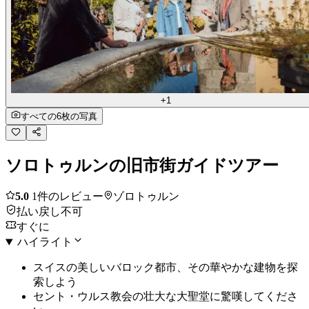
+1
すべての6枚の写真
ソロトゥルンの旧市街ガイドツアー
5.0
1件のレビュー
ゾロトゥルン
払い戻し不可
すぐに
ハイライト
スイスの美しいバロック都市、その華やかな建物を探
索しよう
セント・ウルス教会の壮大な大聖堂に驚嘆してくださ