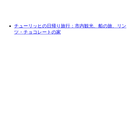
1人あたり
最安値 ¥3500
チューリッヒの日帰り旅行：市内観光、船の旅、リン
ツ・チョコレートの家