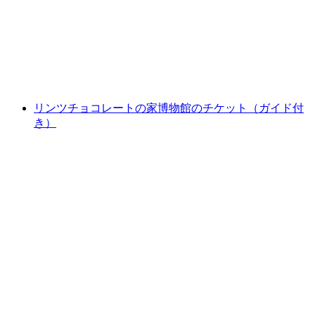
1人あたり
最安値 ¥17800
リンツチョコレートの家博物館のチケット（ガイド付
き）