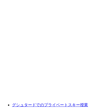
カヤックとシャトー・ド・Gstaadとルジュモ
ン
1人あたり
最安値 ¥68900
グシュタードでのプライベートスキー授業