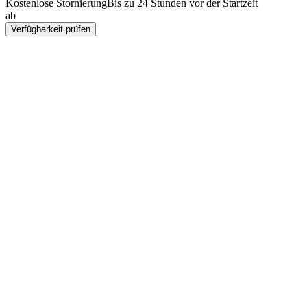
Kostenlose Stornierung
Bis zu 24 Stunden vor der Startzeit
ab
¥68900
Verfügbarkeit prüfen