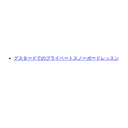
グシュタードでのプライベートスキー授業
1人あたり
最安値 ¥87200
グスタードでのプライベートスノーボードレッスン