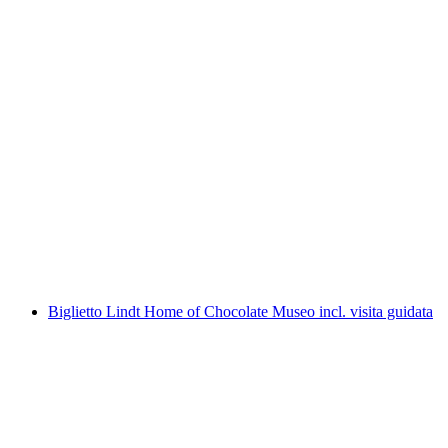
Rafting in acque bianche Lütschine Interlaken
a persona
da CHF 150
Biglietto Lindt Home of Chocolate Museo incl. visita guidata