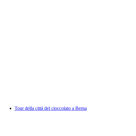
"La Cospirazione" Gioco di Fuga Outdoor a
Lucerna
a persona
da CHF 38
Tour della città del cioccolato a Berna