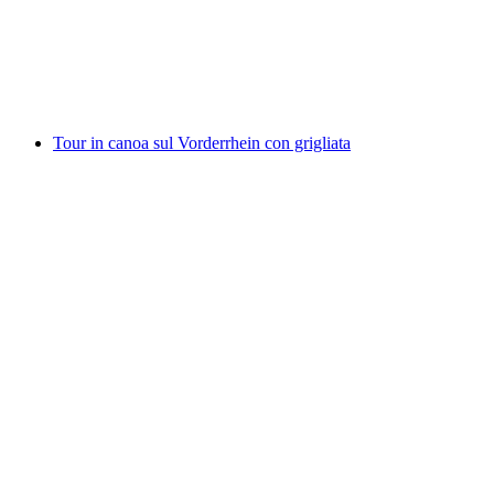
a persona
da CHF 135
Tour in canoa sul Vorderrhein con grigliata