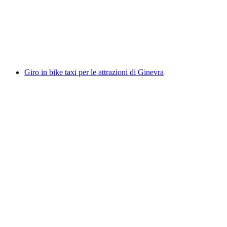
a persona
da CHF 55
Giro in bike taxi per le attrazioni di Ginevra