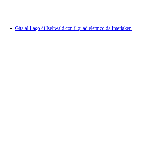
a persona
da CHF 15
Gita al Lago di Iseltwald con il quad elettrico da Interlaken