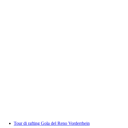
Jetboat Interlaken Lago di Brienz da Bönigen
a persona
da CHF 79
Tour di rafting Gola del Reno Vorderrhein