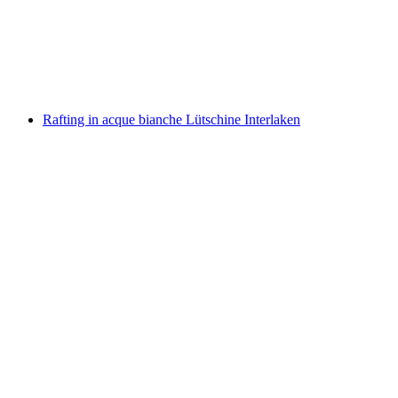
a persona
da CHF 70
Rafting in acque bianche Lütschine Interlaken