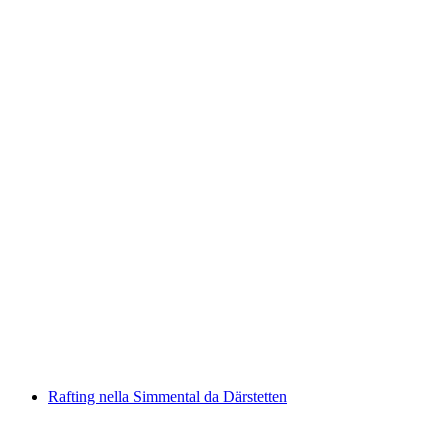
Rafting in famiglia sull'Inn
a persona
da CHF 82
Rafting nella Simmental da Därstetten