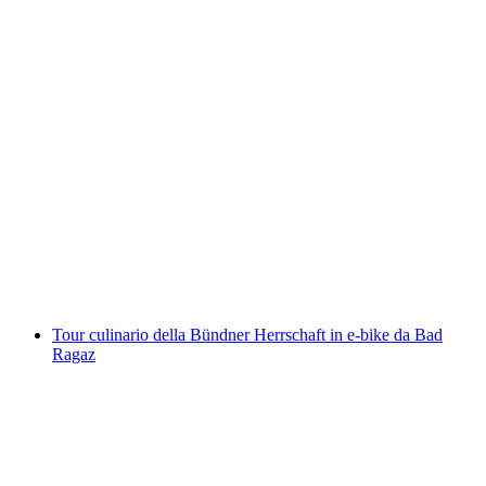
Noleggio kayak o canoe sul Lago di Quattro
Cantoni da Brunnen
a persona
da CHF 66
Tour culinario della Bündner Herrschaft in e-bike da Bad
Ragaz