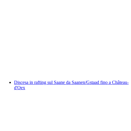
Canyoning nella Saxetenschlucht da Interlaken
a persona
da CHF 149
Discesa in rafting sul Saane da Saanen/Gstaad fino a Château-
d'Oex