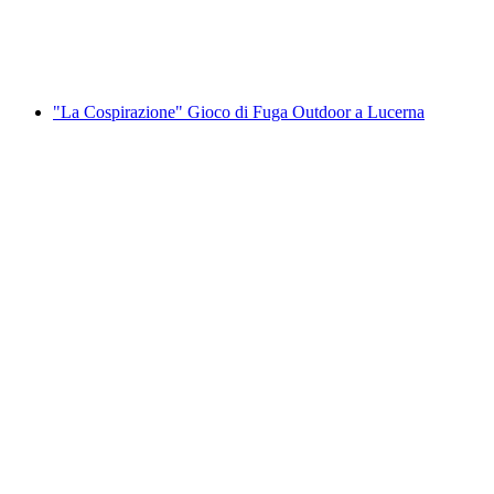
a persona
da CHF 30
"La Cospirazione" Gioco di Fuga Outdoor a Lucerna