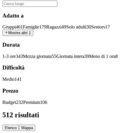
Adatto a
Gruppi
461
Famiglie
179
Ragazzi
49
Solo adulti
30
Seniors
17
Mostra altri 1
Durata
1-3 ore
343
Mezza giornata
55
Giornata intera
39
Meno di 1 ora
8
Difficoltà
Medio
141
Prezzo
Budget
232
Premium
106
512 risultati
Elenco
Mappa