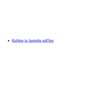
Tour di rafting Gola del Reno Vorderrhein
a persona
da CHF 125
Rafting in famiglia sull'Inn