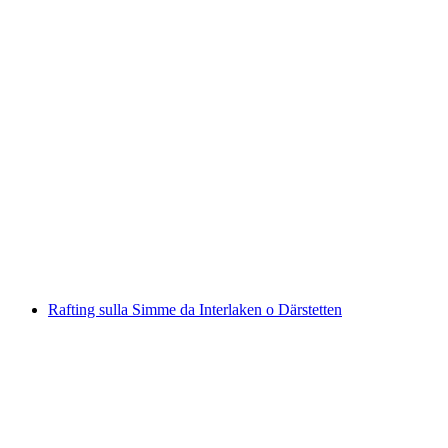
Tour in canoa sul Vorderrhein con grigliata
a persona
da CHF 175
Rafting sulla Simme da Interlaken o Därstetten