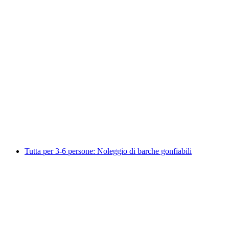
Visita guidata privata a Zurigo con gli
Stadtflüsterer
a persona
da CHF 160
Tutta per 3-6 persone: Noleggio di barche gonfiabili