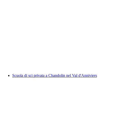
Scuola di sci privata a Grimentz-Zinal nel Val
d'Anniviers
a persona
da CHF 300
Scuola di sci privata a Chandolin nel Val d'Anniviers