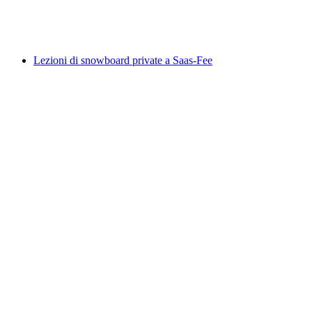
a persona
da CHF 300
Lezioni di snowboard private a Saas-Fee