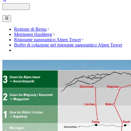
Regione di Berna
Meiringen Hasliberg
Ristorante panoramico Alpen Tower
Buffet di colazione nel ristorante panoramico Alpen Tower