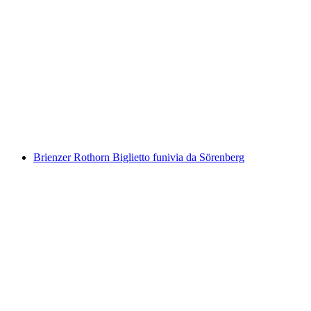
Biglietto Brienz Rothorn Ferrovia
a persona
da CHF 98
Brienzer Rothorn Biglietto funivia da Sörenberg