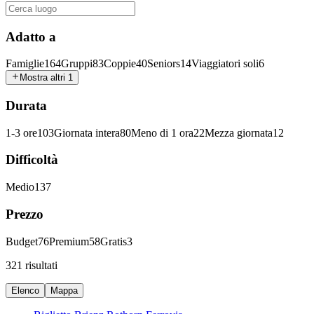
Adatto a
Famiglie
164
Gruppi
83
Coppie
40
Seniors
14
Viaggiatori soli
6
Mostra altri 1
Durata
1-3 ore
103
Giornata intera
80
Meno di 1 ora
22
Mezza giornata
12
Difficoltà
Medio
137
Prezzo
Budget
76
Premium
58
Gratis
3
321 risultati
Elenco
Mappa