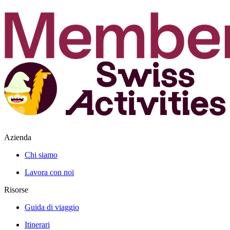
Azienda
Chi siamo
Lavora con noi
Risorse
Guida di viaggio
Itinerari