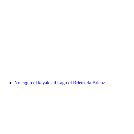
Noleggio Stand Up Paddle Board Lago di
Brienz da Brienz
a persona
da CHF 30
Noleggio di kayak sul Lago di Brienz da Brienz