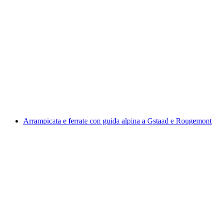
Lezioni private di sci di fondo a Gstaad
a persona
da CHF 430
Arrampicata e ferrate con guida alpina a Gstaad e Rougemont