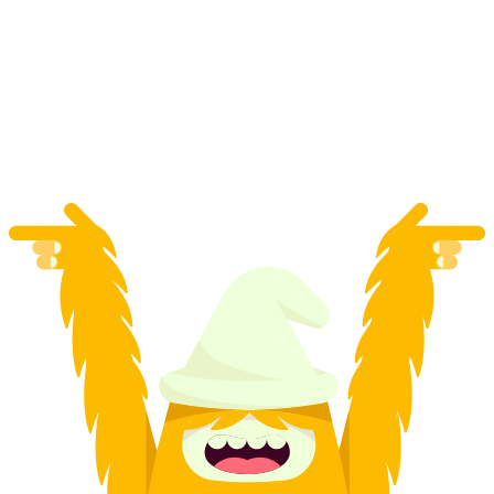
"Trova-il-Codice: Ter-r-otte" Gioco di Fuga
all'Aperto Città di Zurigo
a persona
da CHF 40