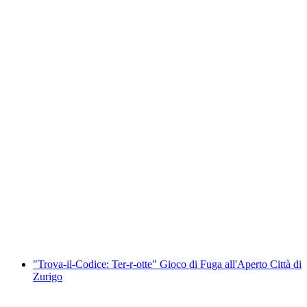
Caccia al tesoro digitale a Zurigo
a persona
da CHF 13
"Trova-il-Codice: Ter-r-otte" Gioco di Fuga all'Aperto Città di
Zurigo