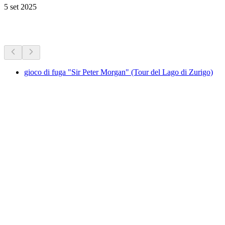
5 set 2025
Altre attività
gioco di fuga "Sir Peter Morgan" (Tour del Lago di Zurigo)