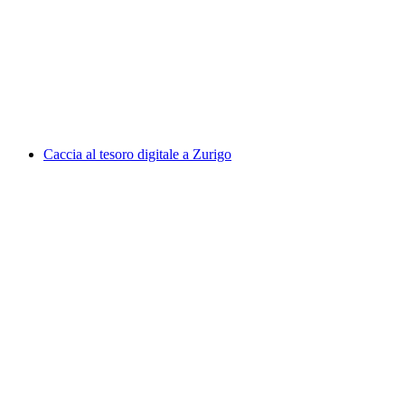
"Caccia all'agente" gioco GPS per eventi di
team a Zurigo
a persona
da CHF 20
Caccia al tesoro digitale a Zurigo