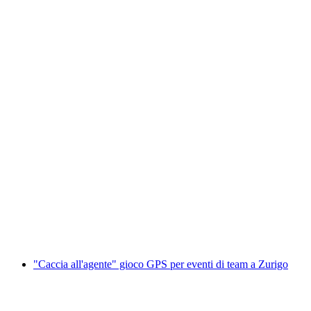
gioco di fuga "Sir Peter Morgan" (Tour del
Lago di Zurigo)
a persona
da CHF 59
"Caccia all'agente" gioco GPS per eventi di team a Zurigo