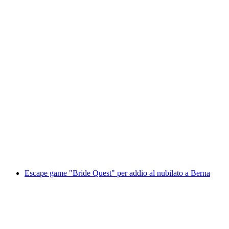
Gioco di fuga "Gentlemen Club" per addio al
celibato a Sursee
a persona
da CHF 250
Escape game "Bride Quest" per addio al nubilato a Berna