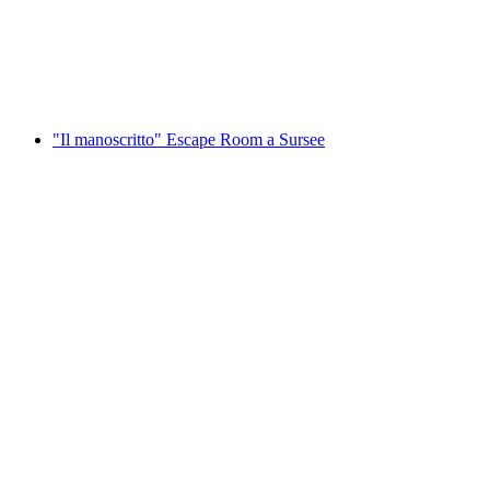
a persona
da CHF 250
"Il manoscritto" Escape Room a Sursee