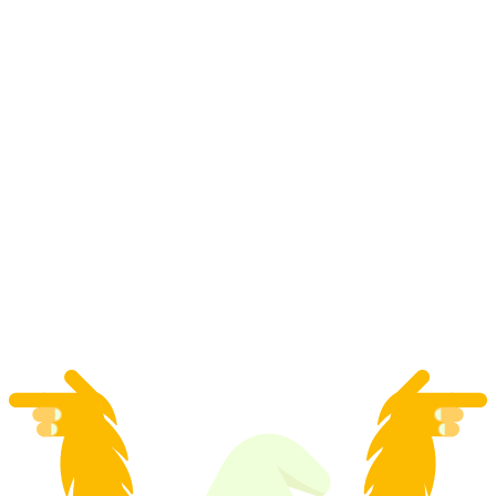
"Il manoscritto" Escape Room a Sursee
a persona
da CHF 38