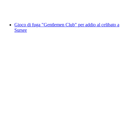
a persona
da CHF 250
Gioco di fuga "Gentlemen Club" per addio al celibato a
Sursee