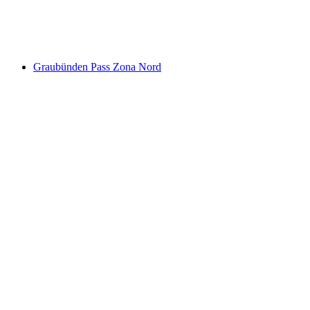
a persona
da CHF 12
Graubünden Pass Zona Nord