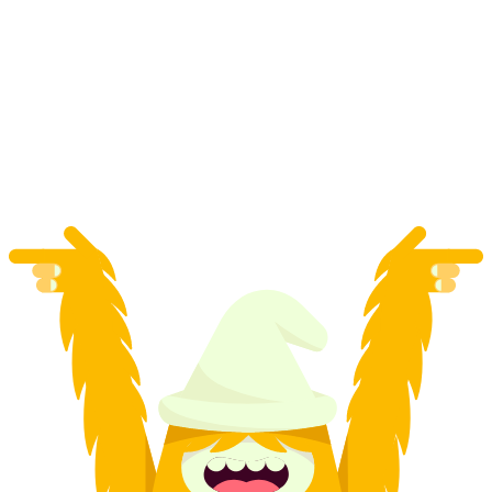
Foxtrail GO Chur caccia al tesoro digitale
a persona
da CHF 19