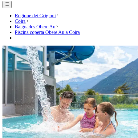
Regione dei Grigioni
Coira
Baignades Obere Au
Piscina coperta Obere Au a Coira