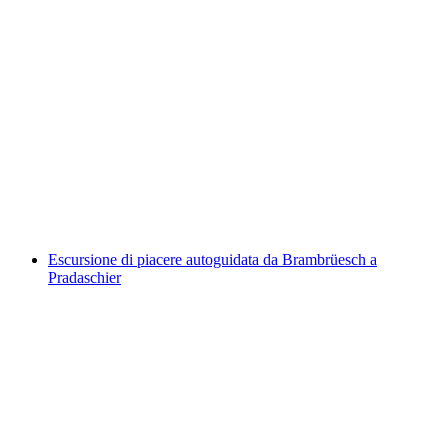
Graubünden Pass Zona Nord
a persona
da CHF 78
Escursione di piacere autoguidata da Brambrüesch a
Pradaschier